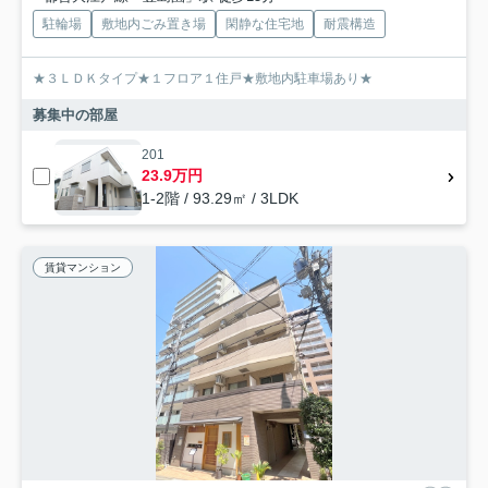
駐輪場
敷地内ごみ置き場
閑静な住宅地
耐震構造
★３ＬＤＫタイプ★１フロア１住戸★敷地内駐車場あり★
募集中の部屋
201
23.9万円
1-2階 / 93.29㎡ / 3LDK
賃貸マンション