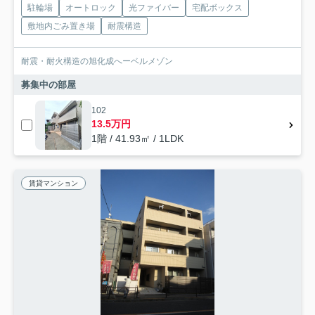
駐輪場
オートロック
光ファイバー
宅配ボックス
敷地内ごみ置き場
耐震構造
耐震・耐火構造の旭化成へーベルメゾン
募集中の部屋
102
13.5万円
1階 / 41.93㎡ / 1LDK
賃貸マンション