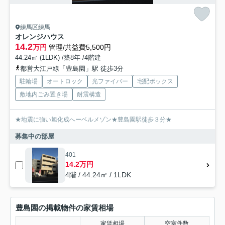
練馬区練馬
オレンジハウス
14.2
万円
管理/共益費5,500円
44.24㎡ (1LDK) /築8年 /4階建
都営大江戸線「豊島園」駅 徒歩3分
駐輪場
オートロック
光ファイバー
宅配ボックス
敷地内ごみ置き場
耐震構造
★地震に強い旭化成へーベルメゾン★豊島園駅徒歩３分★
募集中の部屋
401
14.2万円
4階 / 44.24㎡ / 1LDK
豊島園の掲載物件の家賃相場
家賃相場
空室件数