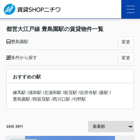
都営大江戸線 豊島園駅の賃貸物件一覧
豊島園駅
変更
条件から探す
変更
おすすめの駅
練馬駅
/
浦和駅
/
北浦和駅
/
荻窪駅
/
吉祥寺駅
/
蕨駅
/
豊島園駅
/
西荻窪駅
/
西川口駅
/
与野駅
16
棟
39
件