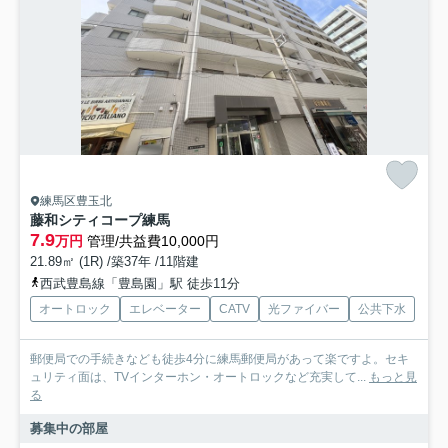
練馬区豊玉北
藤和シティコープ練馬
7.9
万円
管理/共益費10,000円
21.89㎡ (1R) /築37年 /11階建
西武豊島線「豊島園」駅 徒歩11分
オートロック
エレベーター
CATV
光ファイバー
公共下水
郵便局での手続きなども徒歩4分に練馬郵便局があって楽ですよ。セキ
ュリティ面は、TVインターホン・オートロックなど充実して...
もっと見
る
募集中の部屋