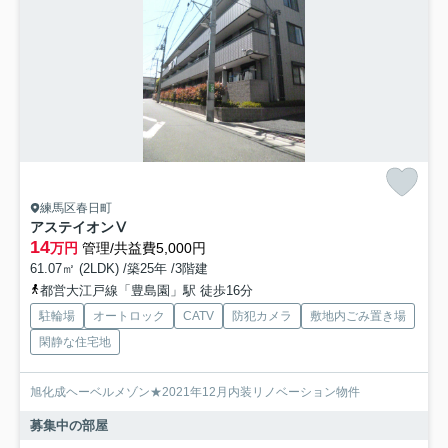
練馬区春日町
アステイオンⅤ
14
万円
管理/共益費5,000円
61.07㎡ (2LDK) /築25年 /3階建
都営大江戸線「豊島園」駅 徒歩16分
駐輪場
オートロック
CATV
防犯カメラ
敷地内ごみ置き場
閑静な住宅地
旭化成ヘーベルメゾン★2021年12月内装リノベーション物件
募集中の部屋