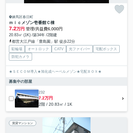
練馬区春日町
ｍｉｃメゾン壱番館Ｃ棟
7.2
万円
管理/共益費6,000円
20.83㎡ (1K) /築34年 /2階建
都営大江戸線「豊島園」駅 徒歩22分
駐輪場
オートロック
CATV
光ファイバー
宅配ボックス
防犯カメラ
★ＳＥＣＯＭ導入★旭化成ヘーベルメゾン★宅配ＢＯＸ★
募集中の部屋
232
7.2万円
2階 / 20.83㎡ / 1K
賃貸マンション