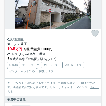
練馬区豊玉中
ガーデン豊玉
10.5
万円
管理/共益費7,000円
23.12㎡ (1K) /築18年 /4階建
西武豊島線「豊島園」駅 徒歩17分
駐輪場
オートロック
エレベーター
宅配ボックス
インターネット対応
防犯カメラ
ガーデン豊玉：練馬駅にも近くて便利。洗面所が独立した物件ですの
で、機能的で身支度も快適です。セキュリティ面は、TVインタ...
もっと
見る
募集中の部屋