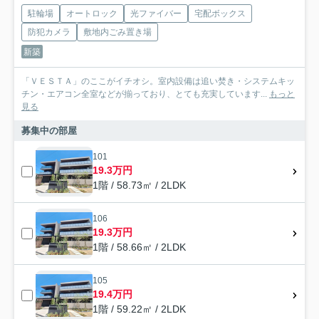
駐輪場
オートロック
光ファイバー
宅配ボックス
防犯カメラ
敷地内ごみ置き場
新築
「ＶＥＳＴＡ」のここがイチオシ。室内設備は追い焚き・システムキッ
チン・エアコン全室などが揃っており、とても充実しています...
もっと
見る
募集中の部屋
101
19.3万円
1階 / 58.73㎡ / 2LDK
106
19.3万円
1階 / 58.66㎡ / 2LDK
105
19.4万円
1階 / 59.22㎡ / 2LDK