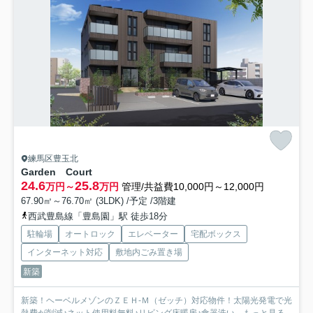
練馬区豊玉北
Garden Court
24.6
25.8
万円～
万円
管理/共益費10,000円～12,000円
67.90㎡～76.70㎡ (3LDK) /予定 /3階建
西武豊島線「豊島園」駅 徒歩18分
駐輪場
オートロック
エレベーター
宅配ボックス
インターネット対応
敷地内ごみ置き場
新築
新築！ヘーベルメゾンのＺＥＨ-Ｍ（ゼッチ）対応物件！太陽光発電で光
熱費が削減♪ネット使用料無料♪リビング床暖房♪食器洗い...
もっと見る