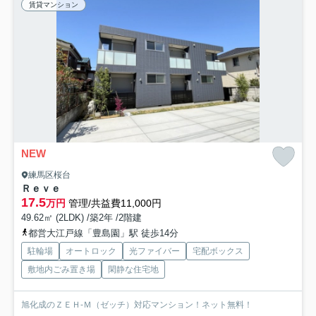
賃貸マンション
NEW
練馬区桜台
Ｒｅｖｅ
17.5
万円
管理/共益費11,000円
49.62㎡ (2LDK) /築2年 /2階建
都営大江戸線「豊島園」駅 徒歩14分
駐輪場
オートロック
光ファイバー
宅配ボックス
敷地内ごみ置き場
閑静な住宅地
旭化成のＺＥＨ-Ｍ（ゼッチ）対応マンション！ネット無料！