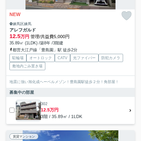
NEW
練馬区練馬
アレフガルド
12.5
万円
管理/共益費5,000円
35.89㎡ (1LDK) /築8年 /3階建
都営大江戸線「豊島園」駅 徒歩2分
駐輪場
オートロック
CATV
光ファイバー
防犯カメラ
敷地内ごみ置き場
地震に強い旭化成ヘーベルメゾン！豊島園駅徒歩２分！角部屋！
募集中の部屋
302
12.5万円
3階 / 35.89㎡ / 1LDK
賃貸マンション