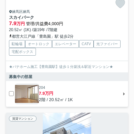
練馬区練馬
スカイパーク
7.9
万円
管理/共益費4,000円
20.52㎡ (1K) /築19年 /7階建
都営大江戸線「豊島園」駅 徒歩2分
駐輪場
オートロック
エレベーター
CATV
光ファイバー
宅配ボックス
★パナホーム施工【豊島園駅】徒歩１分築浅＆駅近マンション★
募集中の部屋
204
7.9万円
2階 / 20.52㎡ / 1K
賃貸マンション