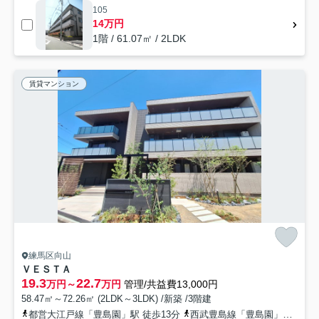
105
14万円
1階 / 61.07㎡ / 2LDK
賃貸マンション
練馬区向山
ＶＥＳＴＡ
19.3
22.7
万円～
万円
管理/共益費13,000円
58.47㎡～72.26㎡ (2LDK～3LDK) /新築 /3階建
都営大江戸線「豊島園」駅 徒歩13分
西武豊島線「豊島園」駅 徒歩12分