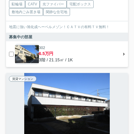
駐輪場
CATV
光ファイバー
宅配ボックス
敷地内ごみ置き場
閑静な住宅地
地震に強い旭化成ヘーベルメゾン！ＣＡＴＶの有料ＴＶ無料！
募集中の部屋
302
6.5万円
3階 / 21.15㎡ / 1K
賃貸マンション