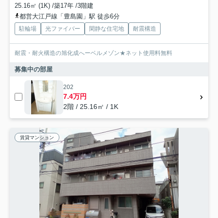
25.16㎡ (1K) /築17年 /3階建
都営大江戸線「豊島園」駅 徒歩6分
駐輪場
光ファイバー
閑静な住宅地
耐震構造
耐震・耐火構造の旭化成へーベルメゾン★ネット使用料無料
募集中の部屋
202
7.4万円
2階 / 25.16㎡ / 1K
賃貸マンション