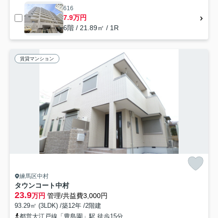
616
7.9万円
6階 / 21.89㎡ / 1R
賃貸マンション
練馬区中村
タウンコート中村
23.9
万円
管理/共益費3,000円
93.29㎡ (3LDK) /築12年 /2階建
都営大江戸線「豊島園」駅 徒歩15分