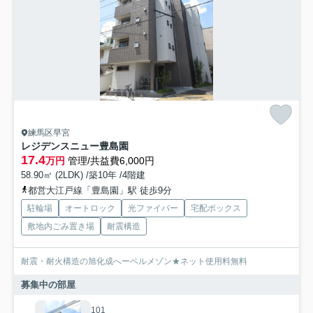
練馬区早宮
レジデンスニュー豊島園
17.4
万円
管理/共益費6,000円
58.90㎡ (2LDK) /築10年 /4階建
都営大江戸線「豊島園」駅 徒歩9分
駐輪場
オートロック
光ファイバー
宅配ボックス
敷地内ごみ置き場
耐震構造
耐震・耐火構造の旭化成へーベルメゾン★ネット使用料無料
募集中の部屋
101