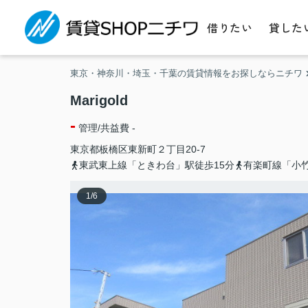
借りたい
貸した
東京・神奈川・埼玉・千葉の賃貸情報をお探しならニチワ
Marigold
-
管理/共益費 -
東京都
板橋区
東新町
２丁目20-7
東武東上線「ときわ台」駅徒歩15分
有楽町線「小竹
1
/
6