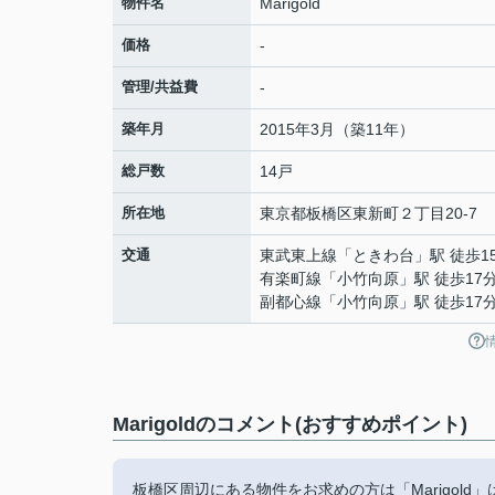
物件名
Marigold
価格
-
管理/共益費
-
築年月
2015年3月（築11年）
総戸数
14戸
所在地
東京都
板橋区
東新町
２丁目20-7
交通
東武東上線
「
ときわ台
」駅 徒歩1
有楽町線
「
小竹向原
」駅 徒歩17
副都心線
「
小竹向原
」駅 徒歩17
Marigoldのコメント(おすすめポイント)
板橋区周辺にある物件をお求めの方は「Marigol