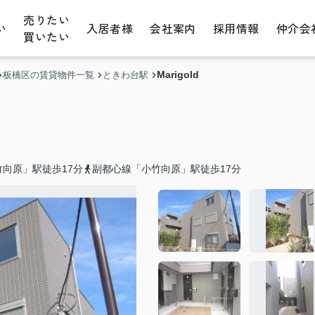
売りたい
い
入居者様
会社案内
採用情報
仲介会
買いたい
Marigold
板橋区の賃貸物件一覧
ときわ台駅
向原」駅徒歩17分
副都心線「小竹向原」駅徒歩17分