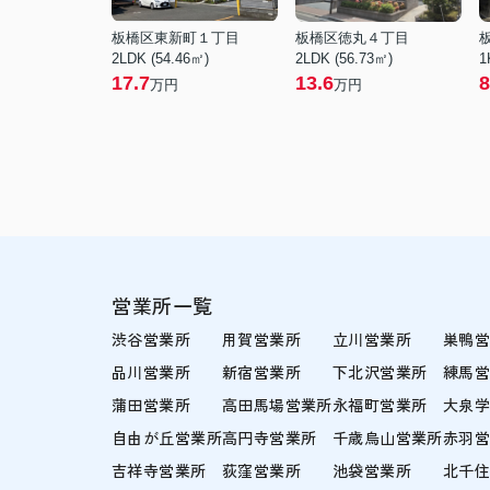
板橋区東新町１丁目
板橋区徳丸４丁目
2LDK (54.46㎡)
2LDK (56.73㎡)
1
17.7
13.6
8
万円
万円
営業所一覧
渋谷営業所
用賀営業所
立川営業所
巣鴨
品川営業所
新宿営業所
下北沢営業所
練馬
蒲田営業所
高田馬場営業所
永福町営業所
大泉
自由が丘営業所
高円寺営業所
千歳烏山営業所
赤羽
吉祥寺営業所
荻窪営業所
池袋営業所
北千