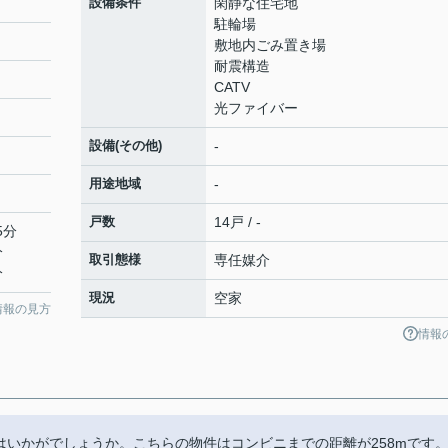
設備条件
閑静な住宅地
駐輪場
敷地内ごみ置き場
耐震構造
CATV
光ファイバー
設備(その他)
-
用途地域
-
戸数
14戸 / -
5分
分
取引態様
専任媒介
分
現況
空家
情報の見方
情報
d」はいかがでしょうか。こちらの物件はコンビニまでの距離が258mです