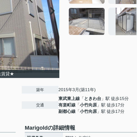
生賃貸★
2015年3月(築11年)
築年
東武東上線
「
ときわ台
」駅 徒歩15分
有楽町線
「
小竹向原
」駅 徒歩17分
交通
副都心線
「
小竹向原
」駅 徒歩17分
Marigoldの詳細情報