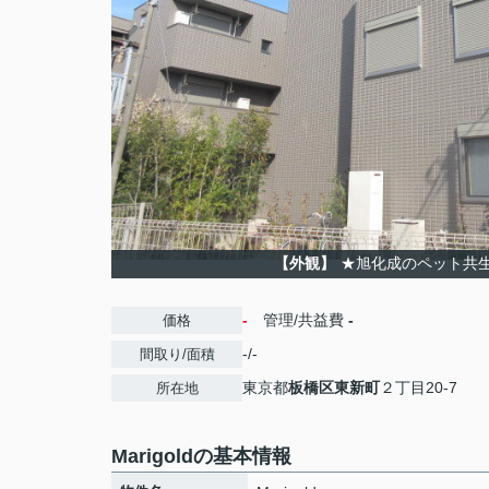
【外観】
★旭化成のペット共
-
管理/共益費
-
価格
-/-
間取り/面積
東京都
板橋区
東新町
２丁目20-7
所在地
Marigoldの基本情報