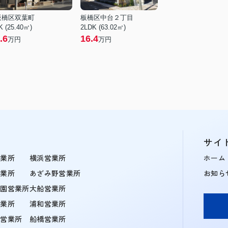
板橋区双葉町
板橋区中台２丁目
K (25.40㎡)
2LDK (63.02㎡)
.6
16.4
万円
万円
サイ
営業所
横浜営業所
ホーム
営業所
あざみ野営業所
お知ら
学園営業所
大船営業所
営業所
浦和営業所
住営業所
船橋営業所