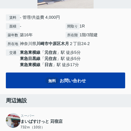
- 管理/共益費 4,000円
賃料
-
1R
面積
間取り
築16年
1階/3階建
築年数
所在階
神奈川県
川崎市中原区
木月
２丁目24-2
所在地
東急東横線
「
元住吉
」駅 徒歩5分
交通
東急目黒線
「
元住吉
」駅 徒歩5分
東急東横線
「
日吉
」駅 徒歩17分
お問い合わせ
無料
周辺施設
スーパー
まいばすけっと 苅宿店
732ｍ（10分）