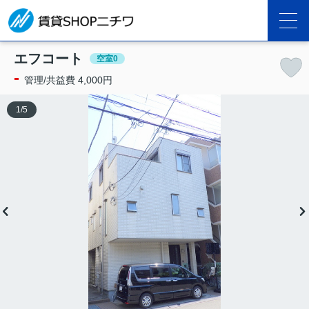
エフコート
空室0
-
管理/共益費 4,000円
1
/
5