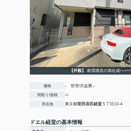
【外観】
耐震構造の旭化成へー
-
管理/共益費
-
価格
-/-
間取り/面積
東京都
世田谷区
経堂
５丁目10-4
所在地
ドエル経堂の基本情報