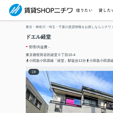
借りたい
貸した
東京・神奈川・埼玉・千葉の賃貸情報をお探しならニチワ
ドエル経堂
-
管理/共益費 -
東京都
世田谷区
経堂
５丁目10-4
小田急小田原線「経堂」駅徒歩12分
小田急小田原線
1
/
8