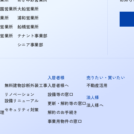
学園営業所
大船営業所
営業所
浦和営業所
住営業所
船橋営業所
町営業所
テナント事業部
シニア事業部
入居者様
売りたい・買いたい
無料建物診断外装工事
入居者様へ
不動産活用
リノベーション
設備等の窓口
法人様
設備リニューアル
更新・解約等の窓口
法人様へ
セキュリティ対策
管理
解約のお手続き
事業用物件の窓口