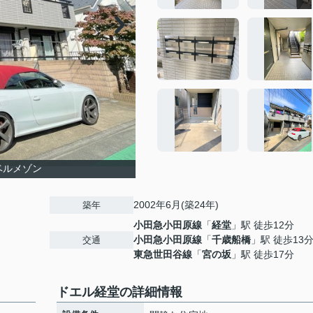
ベルメゾン
2002年6月(築24年)
築年
小田急小田原線
「
経堂
」駅 徒歩12分
小田急小田原線
「
千歳船橋
」駅 徒歩13
交通
東急世田谷線
「
宮の坂
」駅 徒歩17分
ドエル経堂の詳細情報