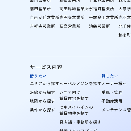
蒲田営業所
高田馬場営業所
永福町営業所
大泉
自由が丘営業所
高円寺営業所
千歳烏山営業所
赤羽
吉祥寺営業所
荻窪営業所
池袋営業所
北千
錦糸
サービス内容
借りたい
貸したい
エリアから探す
ヘーベルメゾンを探す
オーナー様へ
沿線から探す
シニア向け
受託・管理
賃貸住宅を探す
地図から探す
不動産活用
セキスイハイムの
条件から探す
メンテナンス
賃貸物件を探す
貸店舗・事務所を探す
新着スタッフブログ