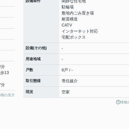
設備条件
閑静な住宅地
駐輪場
敷地内ごみ置き場
耐震構造
CATV
インターネット対応
宅配ボックス
設備(その他)
-
用途地域
-
2分
戸数
8戸 / -
歩13
取引態様
専任媒介
7分
現況
空家
情報の見方
情報