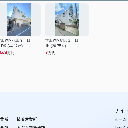
世田谷区代田３丁目
世田谷区駒沢２丁目
LDK (44.12㎡)
1K (20.75㎡)
5.9
7
万円
万円
サイ
営業所
横浜営業所
ホーム
営業所
あざみ野営業所
お知ら