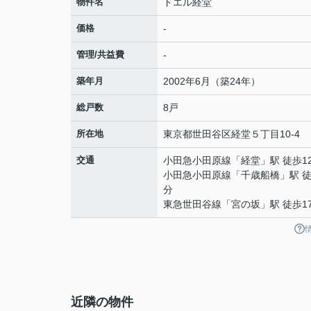
物件名
ドエル経堂
価格
-
管理/共益費
-
築年月
2002年6月（築24年）
総戸数
8戸
所在地
東京都
世田谷区
経堂
５丁目10-4
交通
小田急小田原線
「
経堂
」駅 徒歩1
小田急小田原線
「
千歳船橋
」駅 徒
分
東急世田谷線
「
宮の坂
」駅 徒歩1
近隣の物件