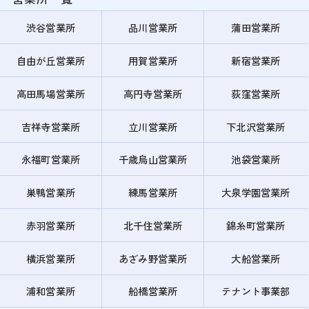
渋谷営業所
品川営業所
蒲田営業所
自由が丘営業所
用賀営業所
新宿営業所
高田馬場営業所
高円寺営業所
荻窪営業所
吉祥寺営業所
立川営業所
下北沢営業所
永福町営業所
千歳烏山営業所
池袋営業所
巣鴨営業所
練馬営業所
大泉学園営業所
赤羽営業所
北千住営業所
錦糸町営業所
横浜営業所
あざみ野営業所
大船営業所
浦和営業所
船橋営業所
テナント事業部