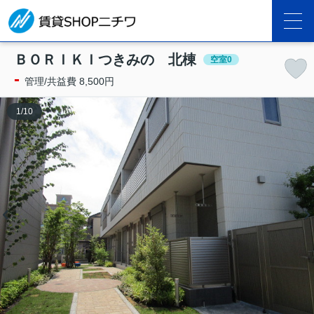
ＢＯＲＩＫＩつきみの 北棟
空室0
-
管理/共益費 8,500円
1
/
10