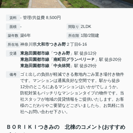
- 管理/共益費 8,500円
賃料
-
2LDK
面積
間取り
築6年
1階/2階建
築年数
所在階
神奈川県
大和市
つきみ野
２丁目6-16
所在地
東急田園都市線
「
つきみ野
」駅 徒歩12分
交通
東急田園都市線
「
南町田グランベリーＰ
」駅 徒歩20分
東急田園都市線
「
中央林間
」駅 徒歩29分
ゴミ出しの負担が軽減できる敷地内ごみ置き場付き物件
備考
です。マンションは通風良好な空間です。駅から徒歩
12分のところにあるマンションはいかがでしょうか。
防犯対策もバッチリなマンションタイプの物件です。当
社スタッフが地域の賃貸情報をご提供いたします。お客
様のこだわりやご要望などございましたら、お気軽に当
社へお問い合わせ下さい。
ＢＯＲＩＫＩつきみの 北棟のコメント(おすすめ