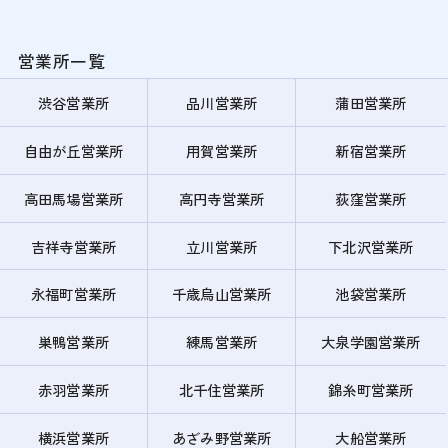
営業所一覧
渋谷営業所
品川営業所
蒲田営業所
自由が丘営業所
用賀営業所
新宿営業所
高田馬場営業所
高円寺営業所
荻窪営業所
吉祥寺営業所
立川営業所
下北沢営業所
永福町営業所
千歳烏山営業所
池袋営業所
巣鴨営業所
練馬営業所
大泉学園営業所
赤羽営業所
北千住営業所
錦糸町営業所
横浜営業所
あざみ野営業所
大船営業所