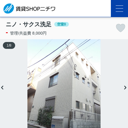
ニノ・サクス洗足
空室0
-
管理/共益費 8,000円
1
/
8