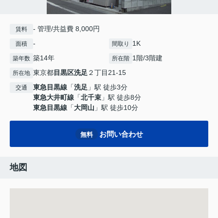
- 管理/共益費 8,000円
賃料
-
1K
面積
間取り
築14年
1階/3階建
築年数
所在階
東京都
目黒区
洗足
２丁目21-15
所在地
東急目黒線
「
洗足
」駅 徒歩3分
交通
東急大井町線
「
北千束
」駅 徒歩8分
東急目黒線
「
大岡山
」駅 徒歩10分
お問い合わせ
無料
地図