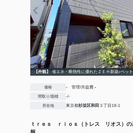
【外観】
省エネ・断熱性に優れたＺＥＨ新築♪ペッ
-
管理/共益費
-
価格
-/-
間取り/面積
東京都
杉並区
和田
３丁目18-1
所在地
ｔｒｅｓ ｒｉｏｓ（トレス リオス）の
報