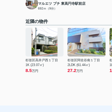
マルエツ プチ 東高円寺駅前店
692ｍ（9分）
近隣の物件
杉並区高井戸西１丁目
杉並区阿佐谷南１丁目
1K (23.07㎡)
2LDK (61.44㎡)
1
8.5
27.2
1
万円
万円