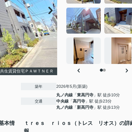
ト共生賃貸住宅ＰＡＷＴＮＥＲ
2026年5月(新築)
築年
丸ノ内線
「
東高円寺
」駅 徒歩10分
中央線
「
高円寺
」駅 徒歩23分
交通
丸ノ内線
「
新高円寺
」駅 徒歩13分
基本情
ｔｒｅｓ ｒｉｏｓ（トレス リオス）の詳
報