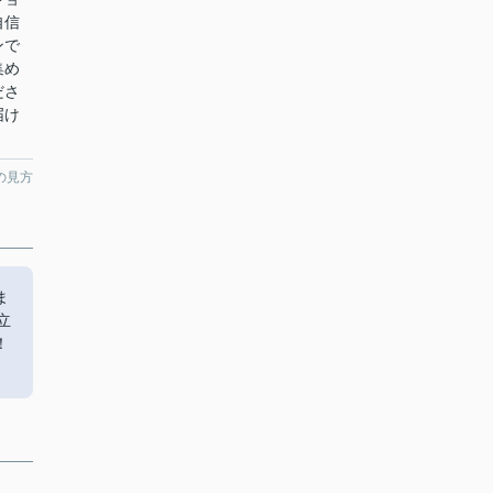
自信
ンで
集め
ださ
届け
の見方
ま
立
！