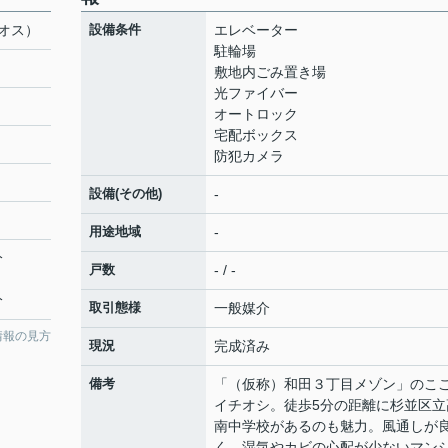
オス）
設備条件
エレベーター
駐輪場
敷地内ごみ置き場
光ファイバー
オートロック
宅配ボックス
防犯カメラ
設備(その他)
-
用途地域
-
分
戸数
- / -
分
取引態様
一般媒介
情報の見方
現況
完成済み
備考
「（仮称）和田３丁目メゾン」のこ
イチオシ。徒歩5分の距離に杉並区立
南中学校があるのも魅力。風通しが
く、湿気やカビの心配が少ないマン