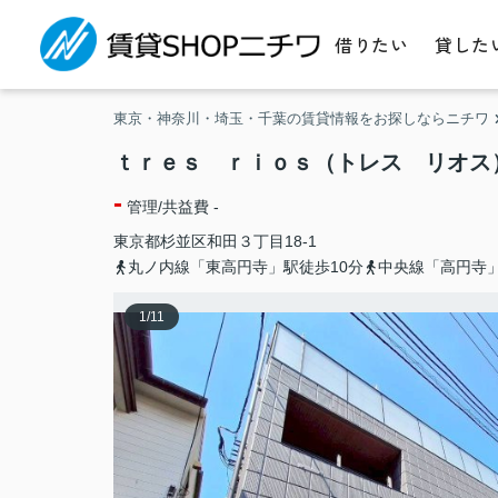
借りたい
貸した
東京・神奈川・埼玉・千葉の賃貸情報をお探しならニチワ
ｔｒｅｓ ｒｉｏｓ（トレス リオス
-
管理/共益費 -
東京都
杉並区
和田
３丁目18-1
丸ノ内線「東高円寺」駅徒歩10分
中央線「高円寺」
1
/
11