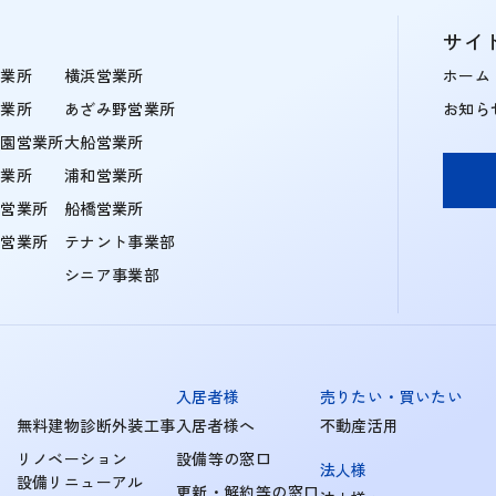
サイ
営業所
横浜営業所
ホーム
営業所
あざみ野営業所
お知ら
学園営業所
大船営業所
営業所
浦和営業所
住営業所
船橋営業所
町営業所
テナント事業部
シニア事業部
入居者様
売りたい・買いたい
無料建物診断外装工事
入居者様へ
不動産活用
リノベーション
設備等の窓口
法人様
設備リニューアル
更新・解約等の窓口