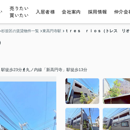
売りたい
い
入居者様
会社案内
採用情報
仲介会
買いたい
ｔｒｅｓ ｒｉｏｓ（トレス リオ
杉並区の賃貸物件一覧
東高円寺駅
）
駅徒歩23分
丸ノ内線「新高円寺」駅徒歩13分