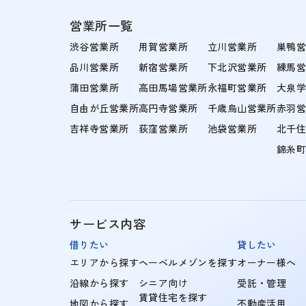
営業所一覧
渋谷営業所
用賀営業所
立川営業所
巣鴨
品川営業所
新宿営業所
下北沢営業所
練馬
蒲田営業所
高田馬場営業所
永福町営業所
大泉
自由が丘営業所
高円寺営業所
千歳烏山営業所
赤羽
吉祥寺営業所
荻窪営業所
池袋営業所
北千
錦糸
サービス内容
借りたい
貸したい
エリアから探す
ヘーベルメゾンを探す
オーナー様へ
沿線から探す
シニア向け
受託・管理
賃貸住宅を探す
地図から探す
不動産活用