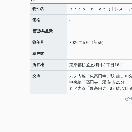
物件名
ｔｒｅｓ ｒｉｏｓ（トレス リ
価格
-
管理/共益費
-
築年月
2026年5月（新築）
総戸数
-
所在地
東京都
杉並区
和田
３丁目18-1
交通
丸ノ内線
「
東高円寺
」駅 徒歩10
中央線
「
高円寺
」駅 徒歩23分
丸ノ内線
「
新高円寺
」駅 徒歩13