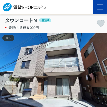
タウンコートN
空室0
-
管理/共益費 8,000円
1
/
10