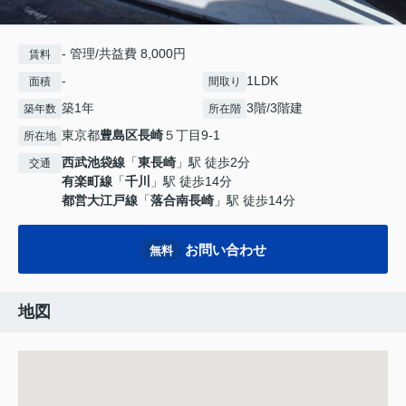
- 管理/共益費 8,000円
賃料
-
1LDK
面積
間取り
築1年
3階/3階建
築年数
所在階
東京都
豊島区
長崎
５丁目9-1
所在地
西武池袋線
「
東長崎
」駅 徒歩2分
交通
有楽町線
「
千川
」駅 徒歩14分
都営大江戸線
「
落合南長崎
」駅 徒歩14分
お問い合わせ
無料
地図