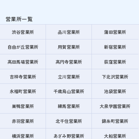
営業所一覧
渋谷営業所
品川営業所
蒲田営業所
自由が丘営業所
用賀営業所
新宿営業所
高田馬場営業所
高円寺営業所
荻窪営業所
吉祥寺営業所
立川営業所
下北沢営業所
永福町営業所
千歳烏山営業所
池袋営業所
巣鴨営業所
練馬営業所
大泉学園営業所
赤羽営業所
北千住営業所
錦糸町営業所
横浜営業所
あざみ野営業所
大船営業所