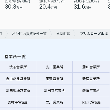
25.07坪 (82.88㎡)
19.18坪 (63.43㎡)
24.80坪 (82.00㎡)
1
30.3
20.4
31.6
万円
万円
万円
ワ
杉並区の賃貸物件一覧
永福町駅
プリムローズ永福
営業所一覧
渋谷営業所
品川営業所
蒲田営業所
自由が丘営業所
用賀営業所
新宿営業所
高田馬場営業所
高円寺営業所
荻窪営業所
吉祥寺営業所
立川営業所
下北沢営業所