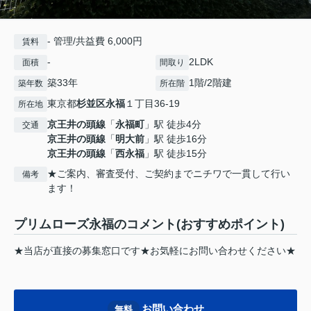
- 管理/共益費 6,000円
賃料
-
2LDK
面積
間取り
築33年
1階/2階建
築年数
所在階
東京都
杉並区
永福
１丁目36-19
所在地
京王井の頭線
「
永福町
」駅 徒歩4分
交通
京王井の頭線
「
明大前
」駅 徒歩16分
京王井の頭線
「
西永福
」駅 徒歩15分
★ご案内、審査受付、ご契約までニチワで一貫して行い
備考
ます！
プリムローズ永福のコメント(おすすめポイント)
★当店が直接の募集窓口です★お気軽にお問い合わせください★
お問い合わせ
無料