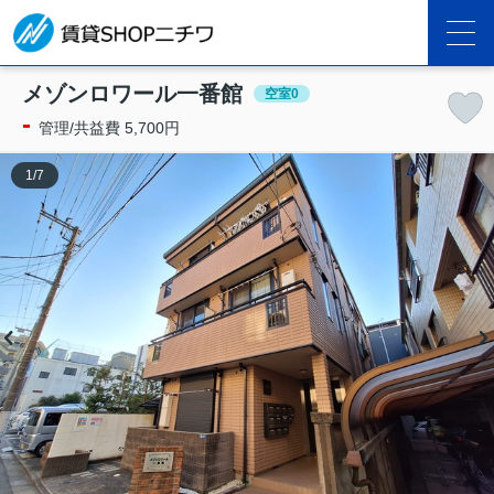
メゾンロワール一番館
空室0
-
管理/共益費 5,700円
1
/
7