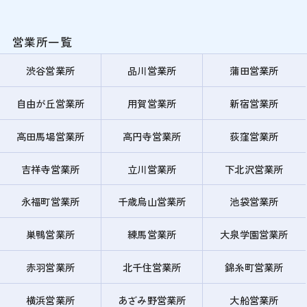
営業所一覧
渋谷営業所
品川営業所
蒲田営業所
自由が丘営業所
用賀営業所
新宿営業所
高田馬場営業所
高円寺営業所
荻窪営業所
吉祥寺営業所
立川営業所
下北沢営業所
永福町営業所
千歳烏山営業所
池袋営業所
巣鴨営業所
練馬営業所
大泉学園営業所
赤羽営業所
北千住営業所
錦糸町営業所
横浜営業所
あざみ野営業所
大船営業所