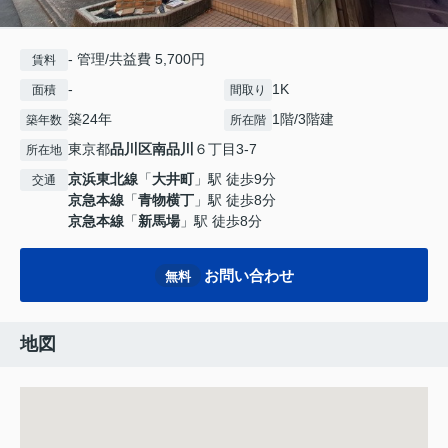
- 管理/共益費 5,700円
賃料
-
1K
面積
間取り
築24年
1階/3階建
築年数
所在階
東京都
品川区
南品川
６丁目3-7
所在地
京浜東北線
「
大井町
」駅 徒歩9分
交通
京急本線
「
青物横丁
」駅 徒歩8分
京急本線
「
新馬場
」駅 徒歩8分
お問い合わせ
無料
地図