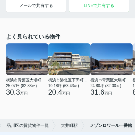
メールで共有する
LINEで共有する
よく見られている物件
横浜市青葉区大場町
横浜市港北区下田町２丁目
横浜市青葉区大場町
25.07坪 (82.88㎡)
19.18坪 (63.43㎡)
24.80坪 (82.00㎡)
1
30.3
20.4
31.6
万円
万円
万円
品川区の賃貸物件一覧
大井町駅
メゾンロワール一番館