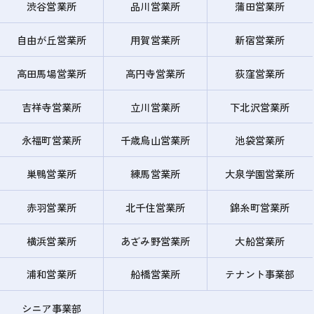
渋谷営業所
品川営業所
蒲田営業所
自由が丘営業所
用賀営業所
新宿営業所
高田馬場営業所
高円寺営業所
荻窪営業所
吉祥寺営業所
立川営業所
下北沢営業所
永福町営業所
千歳烏山営業所
池袋営業所
巣鴨営業所
練馬営業所
大泉学園営業所
赤羽営業所
北千住営業所
錦糸町営業所
横浜営業所
あざみ野営業所
大船営業所
浦和営業所
船橋営業所
テナント事業部
シニア事業部