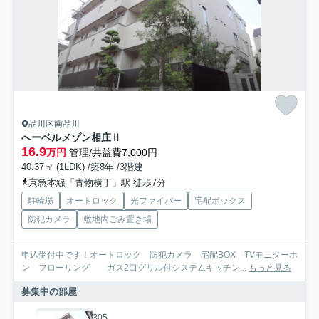
品川区南品川
へーベルメゾン相庄Ⅱ
16.9
万円
管理/共益費7,000円
40.37㎡ (1LDK) /築8年 /3階建
京急本線「青物横丁」駅 徒歩7分
駐輪場
オートロック
光ファイバー
宅配ボックス
防犯カメラ
敷地内ごみ置き場
申込受付中です！オートロック 防犯カメラ 宅配BOX TVモニターホ
ン フローリング ガス2口グリル付システムキッチン...
もっと見る
募集中の部屋
305