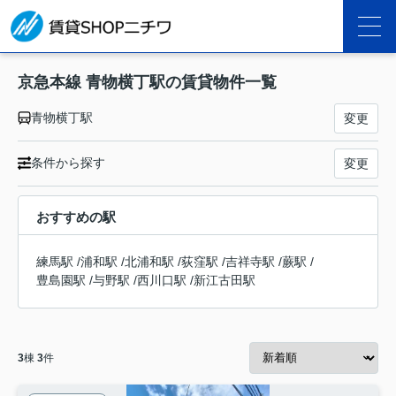
京急本線 青物横丁駅の賃貸物件一覧
青物横丁駅
変更
条件から探す
変更
おすすめの駅
練馬駅
/
浦和駅
/
北浦和駅
/
荻窪駅
/
吉祥寺駅
/
蕨駅
/
豊島園駅
/
与野駅
/
西川口駅
/
新江古田駅
3
棟
3
件