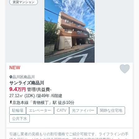
賃貸マンション
NEW
品川区南品川
サンライズ南品川
9.4
万円
管理/共益費-
27.12㎡ (1DK) /築49年 /6階建
京急本線「青物横丁」駅 徒歩10分
駐輪場
エレベーター
CATV
光ファイバー
閑静な住宅地
公共下水
引越し業者の見積もりの割引価格でご紹介可能です、ライフラインの手