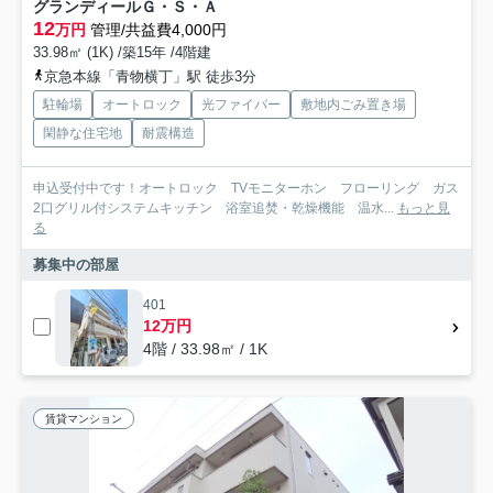
グランディールＧ・Ｓ・Ａ
12
万円
管理/共益費4,000円
33.98㎡ (1K) /築15年 /4階建
京急本線「青物横丁」駅 徒歩3分
駐輪場
オートロック
光ファイバー
敷地内ごみ置き場
閑静な住宅地
耐震構造
申込受付中です！オートロック TVモニターホン フローリング ガス
2口グリル付システムキッチン 浴室追焚・乾燥機能 温水...
もっと見
る
募集中の部屋
401
12万円
4階 / 33.98㎡ / 1K
賃貸マンション