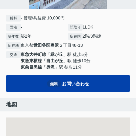
- 管理/共益費 10,000円
賃料
-
1LDK
面積
間取り
築2年
2階/3階建
築年数
所在階
東京都
世田谷区
奥沢
２丁目48-13
所在地
東急大井町線
「
緑が丘
」駅 徒歩5分
交通
東急東横線
「
自由が丘
」駅 徒歩10分
東急目黒線
「
奥沢
」駅 徒歩11分
お問い合わせ
無料
地図