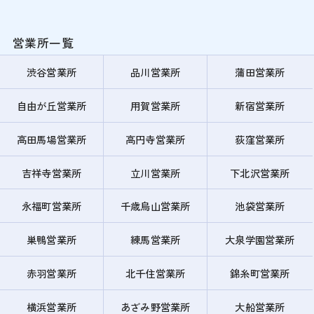
営業所一覧
渋谷営業所
品川営業所
蒲田営業所
自由が丘営業所
用賀営業所
新宿営業所
高田馬場営業所
高円寺営業所
荻窪営業所
吉祥寺営業所
立川営業所
下北沢営業所
永福町営業所
千歳烏山営業所
池袋営業所
巣鴨営業所
練馬営業所
大泉学園営業所
赤羽営業所
北千住営業所
錦糸町営業所
横浜営業所
あざみ野営業所
大船営業所