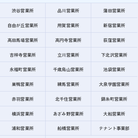
渋谷営業所
品川営業所
蒲田営業所
自由が丘営業所
用賀営業所
新宿営業所
高田馬場営業所
高円寺営業所
荻窪営業所
吉祥寺営業所
立川営業所
下北沢営業所
永福町営業所
千歳烏山営業所
池袋営業所
巣鴨営業所
練馬営業所
大泉学園営業所
赤羽営業所
北千住営業所
錦糸町営業所
横浜営業所
あざみ野営業所
大船営業所
浦和営業所
船橋営業所
テナント事業部