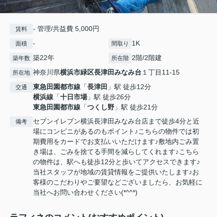
- 管理/共益費 5,000円
賃料
-
1K
面積
間取り
築22年
2階/2階建
築年数
所在階
神奈川県
横浜市緑区
長津田みなみ台
１丁目11-15
所在地
東急田園都市線
「
長津田
」駅 徒歩12分
交通
横浜線
「
十日市場
」駅 徒歩26分
東急田園都市線
「
つくし野
」駅 徒歩21分
セブンイレブン横浜長津田みなみ台店まで徒歩4分と近
備考
場にコンビニがあるのもポイント♪こちらの物件では初
期費用をカードでお支払いいただけます♪敷地内ごみ置
き場は、ごみを捨てる手間を減らしてくれます♪こちら
の物件は、駅へも徒歩12分と歩いてアクセスできます♪
当社スタッフが地域の賃貸情報をご提供いたします♪お
客様のこだわりやご要望などございましたら、お気軽に
当社へお問い合わせください(*^^*)