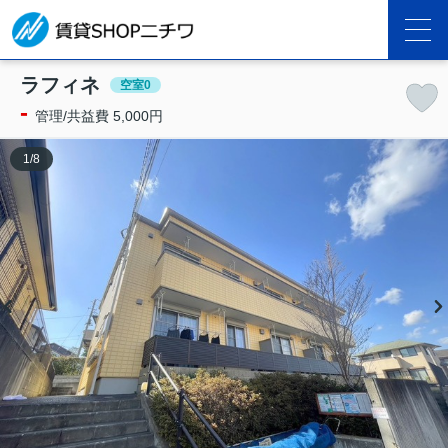
ラフィネ
空室0
-
管理/共益費 5,000円
1
/
8