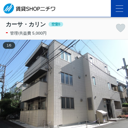
カーサ・カリン
空室0
-
管理/共益費 5,000円
1
/
6