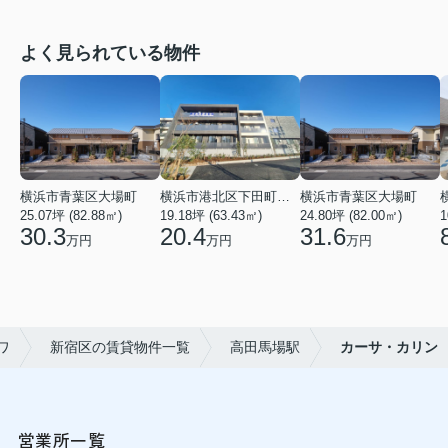
よく見られている物件
横浜市青葉区大場町
横浜市港北区下田町２丁目
横浜市青葉区大場町
25.07坪 (82.88㎡)
19.18坪 (63.43㎡)
24.80坪 (82.00㎡)
1
30.3
20.4
31.6
万円
万円
万円
ワ
新宿区の賃貸物件一覧
高田馬場駅
カーサ・カリン
営業所一覧