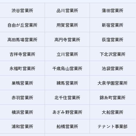
渋谷営業所
品川営業所
蒲田営業所
自由が丘営業所
用賀営業所
新宿営業所
高田馬場営業所
高円寺営業所
荻窪営業所
吉祥寺営業所
立川営業所
下北沢営業所
永福町営業所
千歳烏山営業所
池袋営業所
巣鴨営業所
練馬営業所
大泉学園営業所
赤羽営業所
北千住営業所
錦糸町営業所
横浜営業所
あざみ野営業所
大船営業所
浦和営業所
船橋営業所
テナント事業部