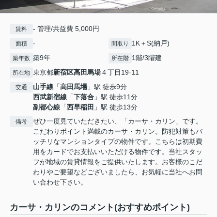
- 管理/共益費 5,000円
賃料
-
1K＋S(納戸)
面積
間取り
築9年
1階/3階建
築年数
所在階
東京都
新宿区
高田馬場
４丁目19-11
所在地
山手線
「
高田馬場
」駅 徒歩9分
交通
西武新宿線
「
下落合
」駅 徒歩11分
副都心線
「
西早稲田
」駅 徒歩13分
ぜひ一度見ていただきたい、「カーサ・カリン」です。
備考
こだわりポイント満載のカーサ・カリン。防犯対策もバ
ッチリなマンションタイプの物件です。こちらは初期費
用をカードでお支払いいただける物件です。当社スタッ
フが地域の賃貸情報をご提供いたします。お客様のこだ
わりやご要望などございましたら、お気軽に当社へお問
い合わせ下さい。
カーサ・カリンのコメント(おすすめポイント)