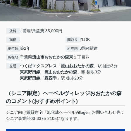
- 管理/共益費 35,000円
賃料
-
2LDK
面積
間取り
築2年
3階/4階建
築年数
所在階
千葉県
流山市
おおたかの森東
１丁目7-
所在地
つくばエクスプレス
「
流山おおたかの森
」駅 徒歩3分
交通
東武野田線
「
流山おおたかの森
」駅 徒歩3分
東武野田線
「
豊四季
」駅 徒歩20分
（シニア限定）ヘーベルヴィレッジおおたかの森
のコメント(おすすめポイント)
シニア向け賃貸住宅『旭化成ヘーベルVillage』お問い合わせ先：
シニア事業部03-3375-2105になります。