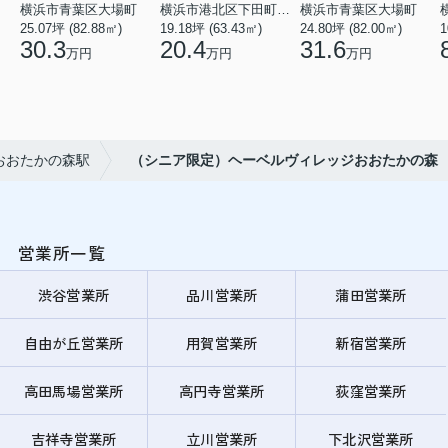
横浜市青葉区大場町
横浜市港北区下田町２丁目
横浜市青葉区大場町
25.07坪 (82.88㎡)
19.18坪 (63.43㎡)
24.80坪 (82.00㎡)
1
30.3
20.4
31.6
万円
万円
万円
おおたかの森駅
（シニア限定）ヘーベルヴィレッジおおたかの森
営業所一覧
渋谷営業所
品川営業所
蒲田営業所
自由が丘営業所
用賀営業所
新宿営業所
高田馬場営業所
高円寺営業所
荻窪営業所
吉祥寺営業所
立川営業所
下北沢営業所