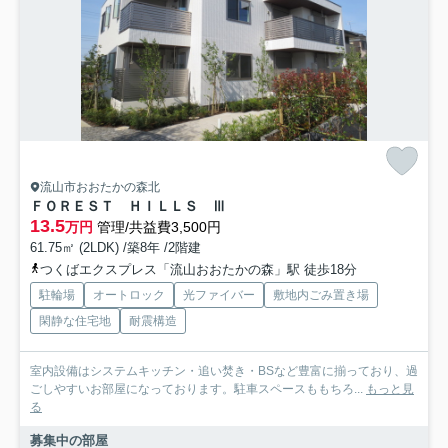
流山市おおたかの森北
ＦＯＲＥＳＴ ＨＩＬＬＳ Ⅲ
13.5
万円
管理/共益費3,500円
61.75㎡ (2LDK) /築8年 /2階建
つくばエクスプレス「流山おおたかの森」駅 徒歩18分
駐輪場
オートロック
光ファイバー
敷地内ごみ置き場
閑静な住宅地
耐震構造
室内設備はシステムキッチン・追い焚き・BSなど豊富に揃っており、過
ごしやすいお部屋になっております。駐車スペースももちろ...
もっと見
る
募集中の部屋