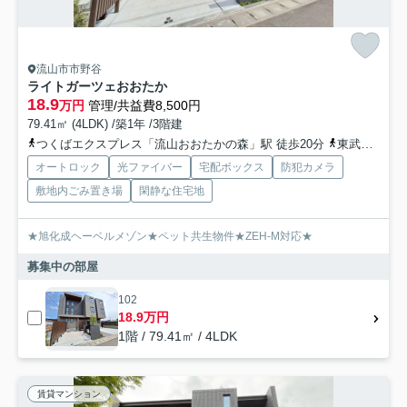
流山市市野谷
ライトガーツェおおたか
18.9
万円
管理/共益費8,500円
79.41㎡ (4LDK) /築1年 /3階建
つくばエクスプレス「流山おおたかの森」駅 徒歩20分
東武野田線「流山おおたかの森」駅 徒歩20分
オートロック
光ファイバー
宅配ボックス
防犯カメラ
敷地内ごみ置き場
閑静な住宅地
★旭化成ヘーベルメゾン★ペット共生物件★ZEH-M対応★
募集中の部屋
102
18.9万円
1階 / 79.41㎡ / 4LDK
賃貸マンション