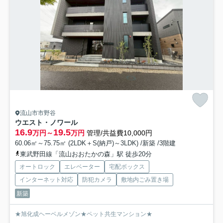
流山市市野谷
ウエスト・ノワール
16.9
19.5
万円～
万円
管理/共益費10,000円
60.06㎡～75.75㎡ (2LDK＋S(納戸)～3LDK) /新築 /3階建
東武野田線「流山おおたかの森」駅 徒歩20分
オートロック
エレベーター
宅配ボックス
インターネット対応
防犯カメラ
敷地内ごみ置き場
新築
★旭化成ヘーベルメゾン★ペット共生マンション★