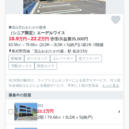
流山市おおたかの森南
（シニア限定）エーデルワイス
18.9
22.2
万円～
万円
管理/共益費35,000円
63.59㎡～79.68㎡ (2LDK～3LDK＋S(納戸)) /築1年 /3階建
東武野田線「流山おおたかの森」駅 徒歩13分
駐輪場
オートロック
エレベーター
光ファイバー
宅配ボックス
防犯カメラ
ALSOKの駆付け、ライフリズムセンサーによる見守りサービス、月１回
社会福祉士などによる相談サービス、半年に１回の交流会...
もっと見る
募集中の部屋
201
22.2万円
2階 / 79.68㎡ / 3LDK＋S(納戸)