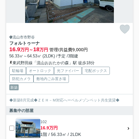
流山市市野谷
フォルトゥーナ
16.9
18
万円～
万円
管理/共益費9,000円
56.33㎡～64.53㎡ (2LDK) /予定 /3階建
東武野田線「流山おおたかの森」駅 徒歩18分
駐輪場
オートロック
光ファイバー
宅配ボックス
防犯カメラ
敷地内ごみ置き場
新築
◆新築8月完成◆ＺＥＨ－Ｍ対応へーベルメゾンペット共生賃貸◆
募集中の部屋
102
16.9万円
1階 / 56.33㎡ / 2LDK