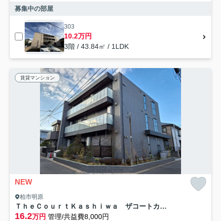
募集中の部屋
303
10.2万円
3階 / 43.84㎡ / 1LDK
賃貸マンション
NEW
柏市明原
ＴｈｅＣｏｕｒｔＫａｓｈｉｗａ ザコートカシワ
16.2
万円
管理/共益費8,000円