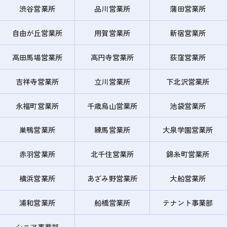
渋谷営業所
品川営業所
蒲田営業所
自由が丘営業所
用賀営業所
新宿営業所
高田馬場営業所
高円寺営業所
荻窪営業所
吉祥寺営業所
立川営業所
下北沢営業所
永福町営業所
千歳烏山営業所
池袋営業所
巣鴨営業所
練馬営業所
大泉学園営業所
赤羽営業所
北千住営業所
錦糸町営業所
横浜営業所
あざみ野営業所
大船営業所
浦和営業所
船橋営業所
テナント事業部
シニア事業部