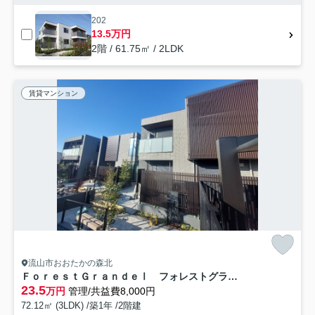
202
13.5万円
2階 / 61.75㎡ / 2LDK
賃貸マンション
流山市おおたかの森北
ＦｏｒｅｓｔＧｒａｎｄｅⅠ フォレストグランデワン
23.5
万円
管理/共益費8,000円
72.12㎡ (3LDK) /築1年 /2階建