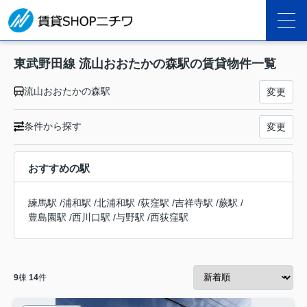
東武野田線 流山おおたかの森駅の賃貸物件一覧
流山おおたかの森駅
変更
条件から探す
変更
おすすめの駅
練馬駅
/
浦和駅
/
北浦和駅
/
荻窪駅
/
吉祥寺駅
/
蕨駅
/
豊島園駅
/
西川口駅
/
与野駅
/
西荻窪駅
9
棟
14
件