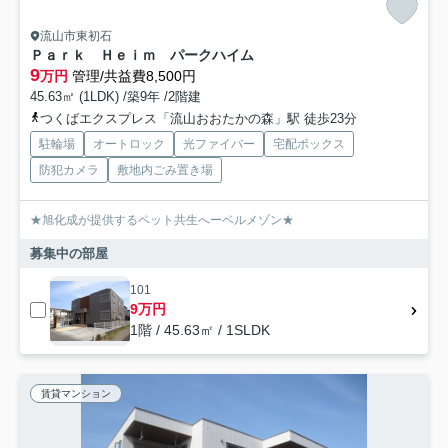
流山市東初石
Ｐａｒｋ Ｈｅｉｍ パークハイム
9
万円
管理/共益費8,500円
45.63㎡ (1LDK) /築9年 /2階建
つくばエクスプレス「流山おおたかの森」駅 徒歩23分
駐輪場
オートロック
光ファイバー
宅配ボックス
防犯カメラ
敷地内ごみ置き場
★旭化成が提供するペット共生へーベルメゾン★
募集中の部屋
101
9万円
1階 / 45.63㎡ / 1SLDK
賃貸マンション