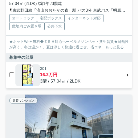
57.04㎡ (2LDK) /築1年 /3階建
東武野田線「流山おおたかの森」駅 バス3分 東武バス「明原三丁目」 停歩5分
オートロック
宅配ボックス
インターネット対応
敷地内ごみ置き場
公共下水
★ネットWi-Fi無料◆ＺＥＨ対応へーベルメゾンペット共生賃貸★耐熱性
が高く、冬は温かく、夏は涼しく快適に過ごせ、省エネ...
もっと見る
募集中の部屋
301
16.2万円
3階 / 57.04㎡ / 2LDK
賃貸マンション