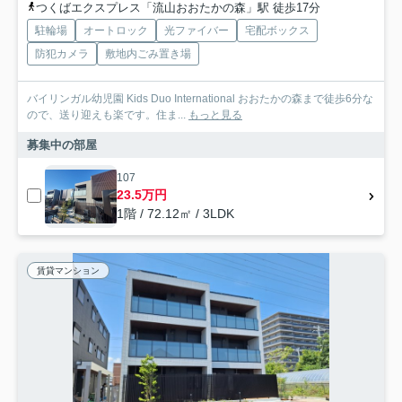
つくばエクスプレス「流山おおたかの森」駅 徒歩17分
駐輪場
オートロック
光ファイバー
宅配ボックス
防犯カメラ
敷地内ごみ置き場
バイリンガル幼児園 Kids Duo International おおたかの森まで徒歩6分な
ので、送り迎えも楽です。住ま...
もっと見る
募集中の部屋
107
23.5万円
1階 / 72.12㎡ / 3LDK
賃貸マンション