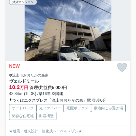
賃貸マンション
NEW
流山市おおたかの森南
ヴェルドミール
10.2
万円
管理/共益費5,000円
43.84㎡ (1LDK) /築16年 /3階建
つくばエクスプレス「流山おおたかの森」駅 徒歩6分
オートロック
光ファイバー
宅配ボックス
敷地内ごみ置き場
閑静な住宅地
耐震構造
★耐震・耐火設計 旭化成へーベルメゾン★