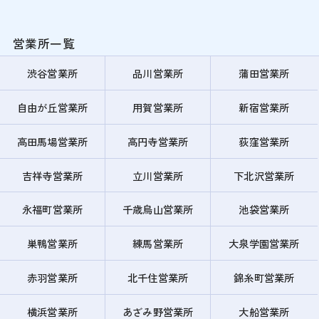
営業所一覧
渋谷営業所
品川営業所
蒲田営業所
自由が丘営業所
用賀営業所
新宿営業所
高田馬場営業所
高円寺営業所
荻窪営業所
吉祥寺営業所
立川営業所
下北沢営業所
永福町営業所
千歳烏山営業所
池袋営業所
巣鴨営業所
練馬営業所
大泉学園営業所
赤羽営業所
北千住営業所
錦糸町営業所
横浜営業所
あざみ野営業所
大船営業所