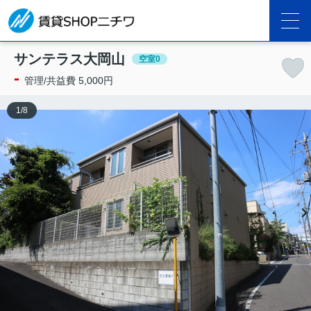
サンテラス大岡山
空室0
-
管理/共益費 5,000円
1
/
8