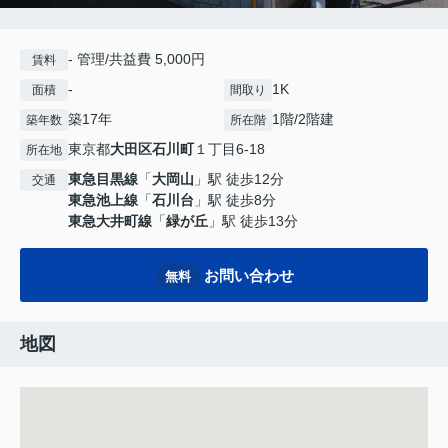
- 管理/共益費 5,000円
賃料
-
1K
面積
間取り
築17年
1階/2階建
築年数
所在階
東京都
大田区
石川町
１丁目6-18
所在地
東急目黒線
「
大岡山
」駅 徒歩12分
交通
東急池上線
「
石川台
」駅 徒歩8分
東急大井町線
「
緑が丘
」駅 徒歩13分
お問い合わせ
無料
地図