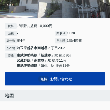
- 管理/共益費 10,000円
賃料
-
1LDK
面積
間取り
築4年
1階/4階建
築年数
所在階
埼玉県
越谷市
南越谷
５丁目20-2
所在地
東武伊勢崎線
「
新越谷
」駅 徒歩9分
交通
武蔵野線
「
南越谷
」駅 徒歩11分
東武伊勢崎線
「
蒲生
」駅 徒歩11分
お問い合わせ
無料
地図