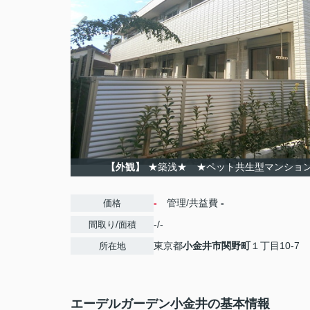
【外観】
★築浅★ ★ペット共生型マンショ
-
管理/共益費
-
価格
-/-
間取り/面積
東京都
小金井市
関野町
１丁目10-7
所在地
エーデルガーデン小金井の基本情報