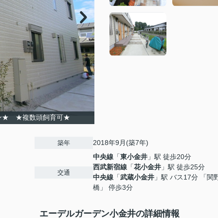
ン★ ★複数頭飼育可★
2018年9月(築7年)
築年
中央線
「
東小金井
」駅 徒歩20分
西武新宿線
「
花小金井
」駅 徒歩25分
交通
中央線
「
武蔵小金井
」駅 バス17分 「関
橋」 停歩3分
エーデルガーデン小金井の詳細情報