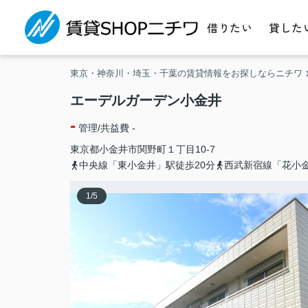
借りたい
貸した
東京・神奈川・埼玉・千葉の賃貸情報をお探しならニチワ
エーデルガーデン小金井
-
管理/共益費 -
東京都
小金井市
関野町
１丁目10-7
中央線「東小金井」駅徒歩20分
西武新宿線「花小金
1
/
5