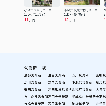
小金井市本町２丁目
小金井市貫井北町３丁目
1LDK (41.76㎡)
1LDK (49.40㎡)
2
11
12
1
万円
万円
営業所一覧
渋谷営業所
用賀営業所
立川営業所
巣鴨
品川営業所
新宿営業所
下北沢営業所
練馬
蒲田営業所
高田馬場営業所
永福町営業所
大泉
自由が丘営業所
高円寺営業所
千歳烏山営業所
赤羽
吉祥寺営業所
荻窪営業所
池袋営業所
北千