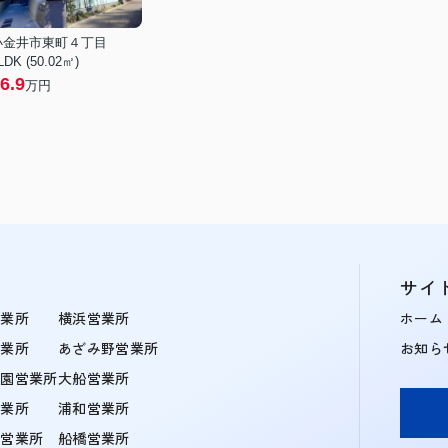
小金井市東町４丁目
LDK (50.02㎡)
6.9
万円
サイ
営業所
横浜営業所
ホーム
営業所
あざみ野営業所
お知ら
学園営業所
大船営業所
営業所
浦和営業所
住営業所
船橋営業所