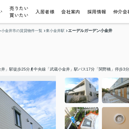
売りたい
い
入居者様
会社案内
採用情報
仲介会
買いたい
エーデルガーデン小金井
小金井市の賃貸物件一覧
東小金井駅
井」駅徒歩25分
中央線「武蔵小金井」駅バス17分「関野橋」停歩3