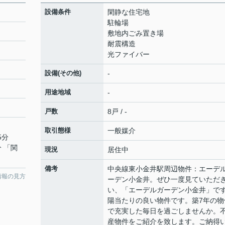
設備条件
閑静な住宅地
駐輪場
敷地内ごみ置き場
耐震構造
光ファイバー
設備(その他)
-
用途地域
-
戸数
8戸 / -
取引態様
一般媒介
5分
分 「関
現況
居住中
備考
中央線東小金井駅周辺物件：エーデ
情報の見方
ーデン小金井。ぜひ一度見ていただ
い、「エーデルガーデン小金井」で
陽当たりの良い物件です。築7年の物
で充実した毎日を過ごしませんか。
産物件をご紹介を致します。ご納得