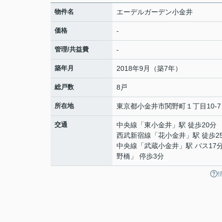
物件名
エーデルガーデン小金井
価格
-
管理/共益費
-
築年月
2018年9月（築7年）
総戸数
8戸
所在地
東京都
小金井市
関野町
１丁目10-7
交通
中央線
「
東小金井
」駅 徒歩20分
西武新宿線
「
花小金井
」駅 徒歩2
中央線
「
武蔵小金井
」駅 バス17
野橋」 停歩3分