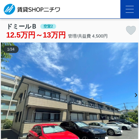
ドミールＢ
空室2
12.5万円～13万円
管理/共益費 4,500円
1
/
34