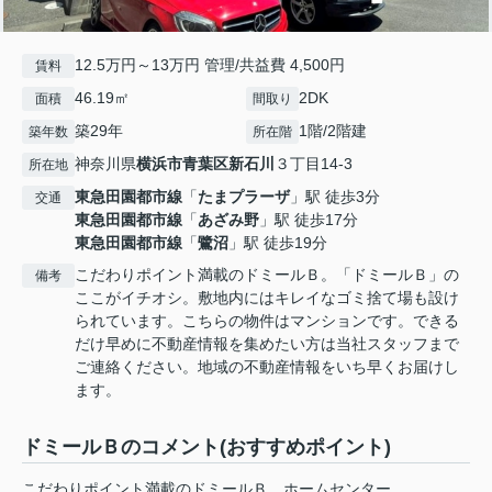
12.5万円～13万円 管理/共益費 4,500円
賃料
46.19㎡
2DK
面積
間取り
築29年
1階/2階建
築年数
所在階
神奈川県
横浜市青葉区
新石川
３丁目14-3
所在地
東急田園都市線
「
たまプラーザ
」駅 徒歩3分
交通
東急田園都市線
「
あざみ野
」駅 徒歩17分
東急田園都市線
「
鷺沼
」駅 徒歩19分
こだわりポイント満載のドミールＢ。「ドミールＢ」の
備考
ここがイチオシ。敷地内にはキレイなゴミ捨て場も設け
られています。こちらの物件はマンションです。できる
だけ早めに不動産情報を集めたい方は当社スタッフまで
ご連絡ください。地域の不動産情報をいち早くお届けし
ます。
ドミールＢのコメント(おすすめポイント)
こだわりポイント満載のドミールＢ。ホームセンター