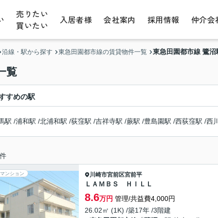
売りたい
い
入居者様
会社案内
採用情報
仲介会
買いたい
東急田園都市線 鷺
沿線・駅から探す
東急田園都市線の賃貸物件一覧
一覧
すすめの駅
馬駅
/
浦和駅
/
北浦和駅
/
荻窪駅
/
吉祥寺駅
/
蕨駅
/
豊島園駅
/
西荻窪駅
/
西
件
マンション
川崎市宮前区
宮前平
ＬＡＭＢＳ ＨＩＬＬ
8.6
万円
管理/共益費4,000円
26.02㎡ (1K) /築17年 /3階建