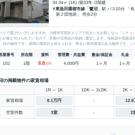
34.34㎡ (1K) /築33年 /2階建
東急田園都市線
「
鷺沼
」駅 バス10分 「
第２団地前」 停歩2分
わりで選びたい方におすすめ。川崎市宮前区エリアで住まいをお探しなら「シティ
どが備え付けられているので、衣類や日用品の収納に重宝します。化粧品や洗面道
。1Kの物件です。昼間の電気代も抑えられる、明るい室内環境のある物件です。こち
部屋番号
所在階
賃料
管理費・共益費
敷金/保証金
礼金
8.8
102
1階
4,000円
1ヶ月
1ヶ月
万円
沼の掲載物件の家賃相場
1R ～ 1K
1DK ～ 1LDK
2K ～ 
家賃相場
8.1万円
-
12.
空室件数
3室
-
2