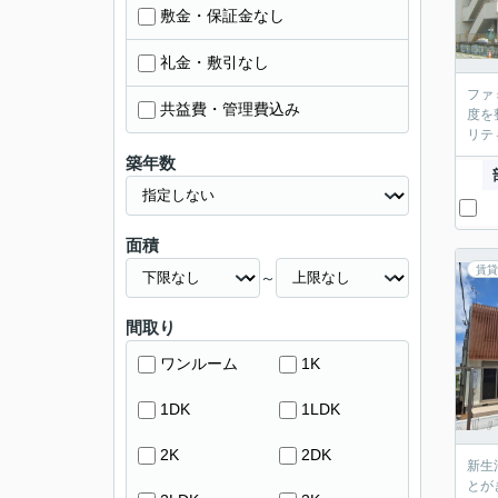
敷金・保証金なし
礼金・敷引なし
ファ
共益費・管理費込み
度を
リテ
築年数
面積
賃貸
～
間取り
ワンルーム
1K
1DK
1LDK
2K
2DK
新生
とが