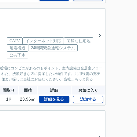
CATV
インターネット対応
閑静な住宅地
耐震構造
24時間緊急通報システム
公共下水
と近場にコンビニがあるのもポイント。室内設備は全居室フロー
された、洗濯好きな方に提案したい物件です。共用設備の充実
住まい探しは当社にお任せください。当社...
もっと見る
間取り
面積
詳細
お気に入り
1K
23.96㎡
詳細を見る
追加する