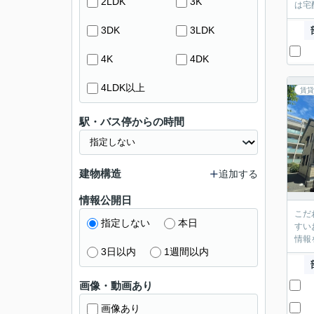
2LDK
3K
は宅
3DK
3LDK
4K
4DK
4LDK以上
賃貸
駅・バス停からの時間
建物構造
追加する
情報公開日
こだ
指定しない
本日
すい
情報
3日以内
1週間以内
画像・動画あり
画像あり