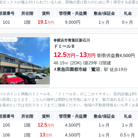
配ボックスが備え付けられているため、荷物の受け取りのために早く帰宅する必要が
部屋番号
所在階
賃料
管理費・共益費
敷金/保証金
礼金
19.1
101
1階
9,000円
1ヶ月
0ヶ月
万円
マンション
横浜市青葉区
新石川
ドミールＢ
12.5
13
万円～
万円
管理/共益費4,500円
46.19㎡ (2DK) /築29年 /2階建
東急田園都市線
「
鷺沼
」駅 徒歩19分
わりポイント満載のドミールＢ。「ドミールＢ」のここがイチオシ。室内設備はBS・
お部屋になります。こちらの物件は閑静な住宅地にあります。魅力溢れる広々とし
を集めたい方は当社スタッフまでご連絡ください。地域の不動産情報をいち早くお
部屋番号
所在階
賃料
管理費・共益費
敷金/保証金
礼金
12.5
105
1階
4,500円
1ヶ月
1ヶ月
万円
13
106
1階
4,500円
1ヶ月
0.5ヶ月
万円