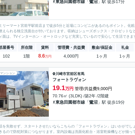
東急田園都市線
「
鷺沼
」駅 徒歩17分
ミリーマート宮前平駅前店まで徒歩5分と近場にコンビニがあるのもポイント。化
整えられる独立洗面台が付いております。収納はシューズボックス・クロゼットな
ィ面は、TVインターホン・オートロックなど充実しているので安心して生活できます。
部屋番号
所在階
賃料
管理費・共益費
敷金/保証金
礼金
8.6
102
1階
4,000円
1ヶ月
1ヶ月
万円
マンション
川崎市宮前区
有馬
フォートラヴォン
19.1
万円
管理/共益費9,000円
70.76㎡ (3LDK) /築2年 /2階建
東急田園都市線
「
鷺沼
」駅 徒歩19分
活を失敗せず、スタートさせたいならこちらの「フォートラヴォン」はいかがでしょ
きるので防犯対策につながります。室内設備は洗面化粧台・浴室乾燥機などが揃っ