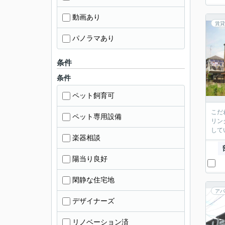
動画あり
賃貸
パノラマあり
条件
条件
ペット飼育可
こだ
ペット専用設備
リン
して
楽器相談
陽当り良好
閑静な住宅地
アパ
デザイナーズ
リノベーション済