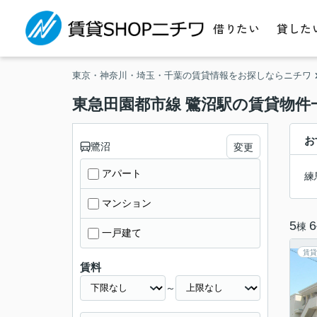
借りたい
貸した
東京・神奈川・埼玉・千葉の賃貸情報をお探しならニチワ
東急田園都市線 鷺沼駅の賃貸物件
お
鷺沼
変更
アパート
練
マンション
5
6
棟
一戸建て
賃貸
賃料
～