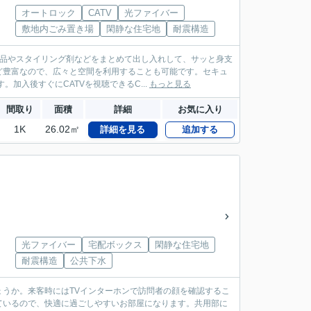
オートロック
CATV
光ファイバー
敷地内ごみ置き場
閑静な住宅地
耐震構造
粧品やスタイリング剤などをまとめて出し入れして、サッと身支
ど豊富なので、広々と空間を利用することも可能です。セキュ
加入後すぐにCATVを視聴できるC...
もっと見る
間取り
面積
詳細
お気に入り
1K
26.02㎡
詳細を見る
追加する
光ファイバー
宅配ボックス
閑静な住宅地
耐震構造
公共下水
うか。来客時にはTVインターホンで訪問者の顔を確認するこ
ているので、快適に過ごしやすいお部屋になります。共用部に