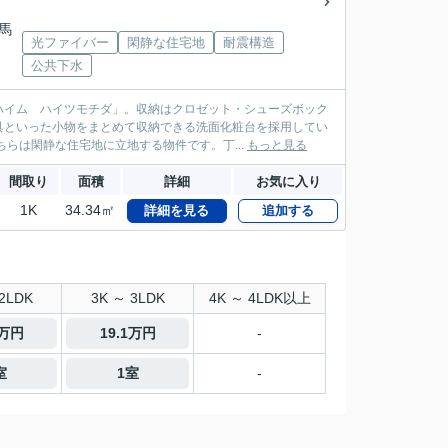
有馬
光ファイバー
閑静な住宅地
耐震構造
公共下水
ハイム ハイツモチダ」。収納はクロゼット・シューズボック
具といった小物をまとめて収納できる洗面化粧台を採用してい
らは閑静な住宅地に立地する物件です。丁...
もっと見る
間取り
面積
詳細
お気に入り
1K
34.34㎡
詳細を見る
追加する
2LDK
3K ～ 3LDK
4K ～ 4LDK以上
8万円
19.1万円
-
室
1室
-