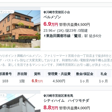
マンション
川崎市宮前区
小台
ベルメゾン
6.9
万円
管理/共益費4,500円
23.96㎡ (1K) /築23年 /3階建
東急田園都市線
「
鷺沼
」駅 徒歩6分
わりポイント満載のベルメゾン。ファミリーマート宮前小台一丁目店まで徒歩6分
グ・バストイレ別など大変充実しております。利便性の高い電動室内物干機も設置
いる、楽しく生活できるマンションです。川崎市宮前区にお引っ越しが決まったら、
部屋番号
所在階
賃料
管理費・共益費
敷金/保証金
礼金
6.9
103
1階
4,500円
1ヶ月
1ヶ月
万円
ート
川崎市宮前区
東有馬
シティハイム ハイツモチダ
8.8
万円
管理/共益費4,000円