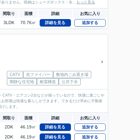
ありません。収納はシューズボックス・全...
もっと見る
間取り
面積
詳細
お気に入り
3LDK
70.76㎡
詳細を見る
追加する
CATV
光ファイバー
敷地内ごみ置き場
閑静な住宅地
耐震構造
公共下水
CATV・エアコン2台などが揃っているので、快適に過ごしや
たお部屋は快適な暮らしができます。できるだけ早めに不動産
届けします。
間取り
面積
詳細
お気に入り
2DK
46.19㎡
詳細を見る
追加する
2DK
46.19㎡
詳細を見る
追加する