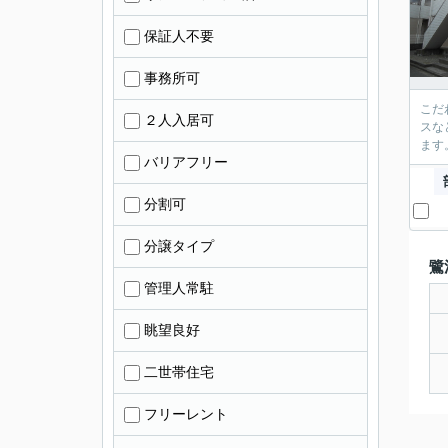
保証人不要
事務所可
こだ
２人入居可
スな
ます
バリアフリー
分割可
分譲タイプ
鷺
管理人常駐
眺望良好
二世帯住宅
フリーレント