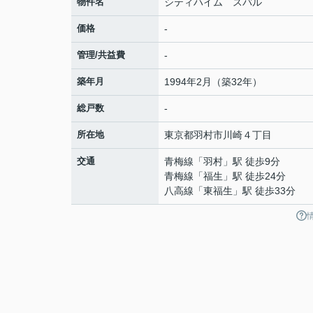
物件名
シティハイム スバル
価格
-
管理/共益費
-
築年月
1994年2月（築32年）
総戸数
-
所在地
東京都
羽村市
川崎
４丁目
交通
青梅線
「
羽村
」駅 徒歩9分
青梅線
「
福生
」駅 徒歩24分
八高線
「
東福生
」駅 徒歩33分