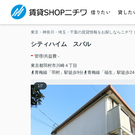
借りたい
貸した
東京・神奈川・埼玉・千葉の賃貸情報をお探しならニチワ
シティハイム スバル
-
管理/共益費 -
東京都
羽村市
川崎
４丁目
青梅線「羽村」駅徒歩9分
青梅線「福生」駅徒歩24
1
/
7