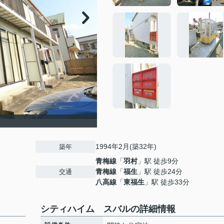
1994年2月(築32年)
築年
青梅線
「
羽村
」駅 徒歩9分
青梅線
「
福生
」駅 徒歩24分
交通
八高線
「
東福生
」駅 徒歩33分
シティハイム スバルの詳細情報