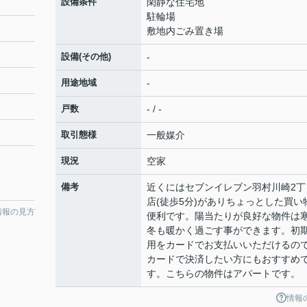
設備条件
閑静な住宅地
駐輪場
敷地内ごみ置き場
設備(その他)
-
用途地域
-
戸数
- / -
取引態様
一般媒介
現況
空家
備考
近くにはセブンイレブン羽村川崎2丁
店(徒歩5分)がありちょっとした買い
情報の見方
便利です。陽当たりが良好な物件は
冬も暖かく過ごす事ができます。初
用をカードでお支払いいただけるの
カードで決済したい方にもおすすめ
す。こちらの物件はアパートです。
情報