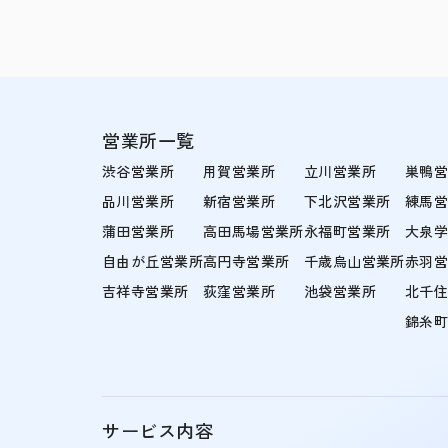
営業所一覧
渋谷営業所
用賀営業所
立川営業所
巣鴨
品川営業所
新宿営業所
下北沢営業所
練馬
蒲田営業所
高田馬場営業所
永福町営業所
大泉
自由が丘営業所
高円寺営業所
千歳烏山営業所
赤羽
吉祥寺営業所
荻窪営業所
池袋営業所
北千
錦糸
サービス内容