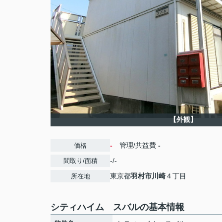
【外観】
-
管理/共益費
-
価格
-/-
間取り/面積
東京都
羽村市
川崎
４丁目
所在地
シティハイム スバルの基本情報