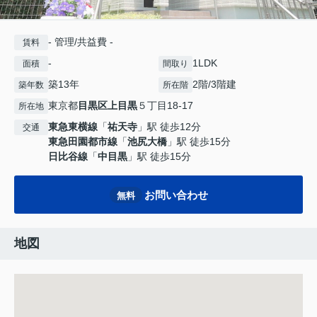
- 管理/共益費 -
賃料
-
1LDK
面積
間取り
築13年
2階/3階建
築年数
所在階
東京都
目黒区
上目黒
５丁目18-17
所在地
東急東横線
「
祐天寺
」駅 徒歩12分
交通
東急田園都市線
「
池尻大橋
」駅 徒歩15分
日比谷線
「
中目黒
」駅 徒歩15分
お問い合わせ
無料
地図