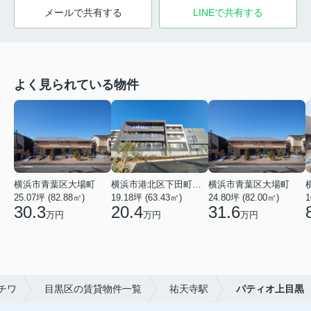
メールで共有する
LINEで共有する
よく見られている物件
横浜市青葉区大場町
横浜市港北区下田町２丁目
横浜市青葉区大場町
25.07坪 (82.88㎡)
19.18坪 (63.43㎡)
24.80坪 (82.00㎡)
1
30.3
20.4
31.6
万円
万円
万円
チワ
目黒区の賃貸物件一覧
祐天寺駅
パティオ上目黒