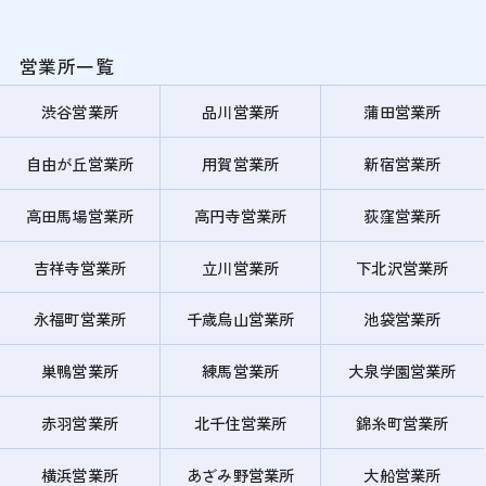
営業所一覧
渋谷営業所
品川営業所
蒲田営業所
自由が丘営業所
用賀営業所
新宿営業所
高田馬場営業所
高円寺営業所
荻窪営業所
吉祥寺営業所
立川営業所
下北沢営業所
永福町営業所
千歳烏山営業所
池袋営業所
巣鴨営業所
練馬営業所
大泉学園営業所
赤羽営業所
北千住営業所
錦糸町営業所
横浜営業所
あざみ野営業所
大船営業所