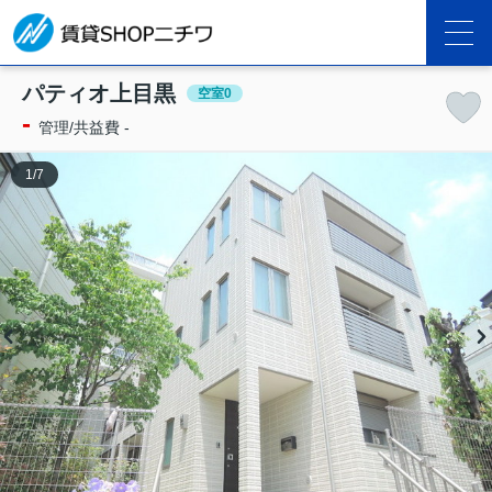
パティオ上目黒
空室0
-
管理/共益費 -
1
/
7