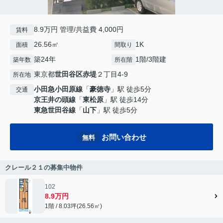
8.9万円 管理/共益費 4,000円
賃料
26.56㎡
1K
面積
間取り
築24年
1階/3階建
築年数
所在階
東京都
世田谷区
赤堤
２丁目4-9
所在地
小田急小田原線
「
豪徳寺
」駅 徒歩5分
交通
京王井の頭線
「
東松原
」駅 徒歩14分
東急世田谷線
「
山下
」駅 徒歩5分
お問い合わせ
無料
クレール２１の募集中物件
102
8.9万円
1階 / 8.03坪(26.56㎡)