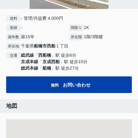
- 管理/共益費 4,000円
賃料
-
1K
面積
間取り
築15年
1階/3階建
築年数
所在階
千葉県
船橋市
西船
１丁目
所在地
総武線
「
西船橋
」駅 徒歩6分
交通
京成本線
「
京成西船
」駅 徒歩10分
総武本線
「
船橋
」駅 徒歩27分
お問い合わせ
無料
地図