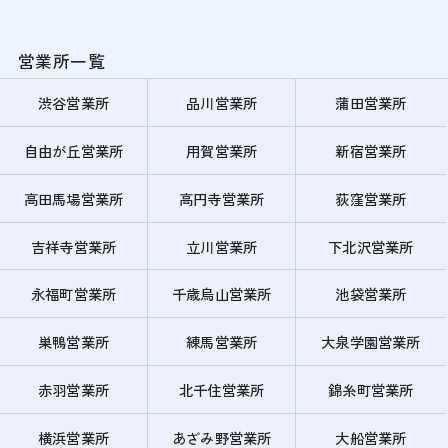
営業所一覧
渋谷営業所
品川営業所
蒲田営業所
自由が丘営業所
用賀営業所
新宿営業所
高田馬場営業所
高円寺営業所
荻窪営業所
吉祥寺営業所
立川営業所
下北沢営業所
永福町営業所
千歳烏山営業所
池袋営業所
巣鴨営業所
練馬営業所
大泉学園営業所
赤羽営業所
北千住営業所
錦糸町営業所
横浜営業所
あざみ野営業所
大船営業所