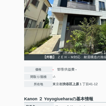
【外観】
ＺＥＨ－Ｍ対応 耐震構造の旭
-
管理/共益費
-
価格
-/-
間取り/面積
東京都
渋谷区
上原
１丁目41-12
所在地
Kanon ２ Yoyogiueharaの基本情報