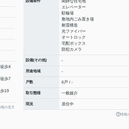
設備条件
閑静な住宅地
エレベーター
駐輪場
敷地内ごみ置き場
耐震構造
光ファイバー
オートロック
宅配ボックス
防犯カメラ
設備(その他)
-
 徒歩4
用途地域
-
 徒歩7
戸数
6戸 / -
歩19
取引態様
一般媒介
現況
居住中
情報の見方
情報