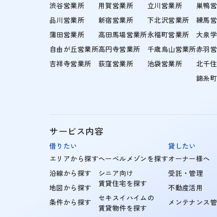
渋谷営業所
用賀営業所
立川営業所
巣鴨
品川営業所
新宿営業所
下北沢営業所
練馬
蒲田営業所
高田馬場営業所
永福町営業所
大泉
自由が丘営業所
高円寺営業所
千歳烏山営業所
赤羽
吉祥寺営業所
荻窪営業所
池袋営業所
北千
錦糸
サービス内容
借りたい
貸したい
エリアから探す
ヘーベルメゾンを探す
オーナー様へ
沿線から探す
シニア向け
受託・管理
賃貸住宅を探す
地図から探す
不動産活用
セキスイハイムの
条件から探す
メンテナンス
賃貸物件を探す