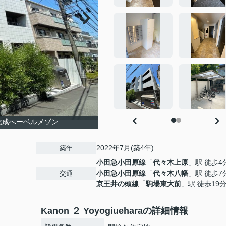
化成へーベルメゾン
2022年7月(築4年)
築年
小田急小田原線
「
代々木上原
」駅 徒歩4
小田急小田原線
「
代々木八幡
」駅 徒歩7
交通
京王井の頭線
「
駒場東大前
」駅 徒歩19
Kanon ２ Yoyogiueharaの詳細情報