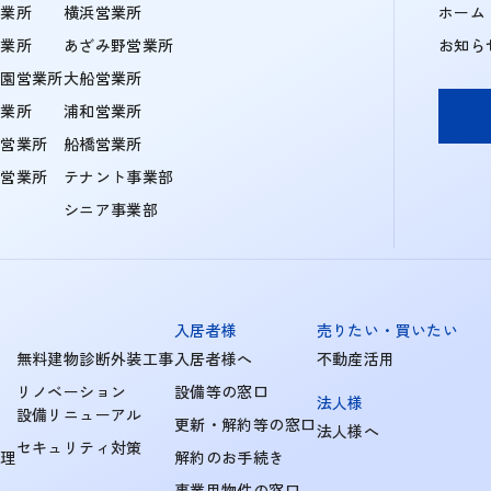
営業所
横浜営業所
ホーム
営業所
あざみ野営業所
お知ら
学園営業所
大船営業所
営業所
浦和営業所
住営業所
船橋営業所
町営業所
テナント事業部
シニア事業部
入居者様
売りたい・買いたい
無料建物診断外装工事
入居者様へ
不動産活用
リノベーション
設備等の窓口
法人様
設備リニューアル
更新・解約等の窓口
法人様へ
セキュリティ対策
管理
解約のお手続き
事業用物件の窓口