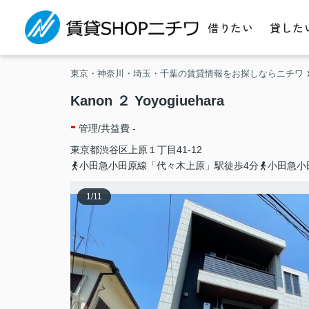
借りたい
貸した
東京・神奈川・埼玉・千葉の賃貸情報をお探しならニチワ
Kanon ２ Yoyogiuehara
-
管理/共益費 -
東京都
渋谷区
上原
１丁目41-12
小田急小田原線「代々木上原」駅徒歩4分
小田急小
1
/
11