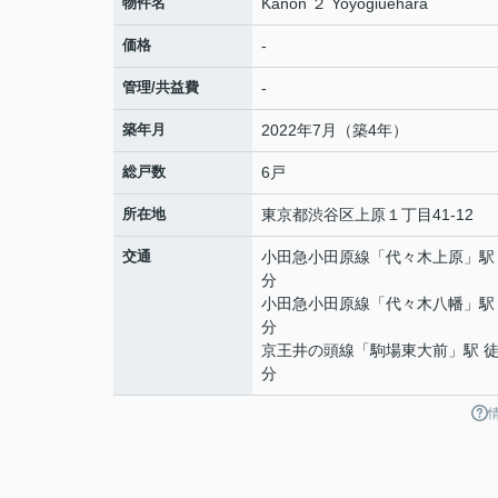
物件名
Kanon ２ Yoyogiuehara
価格
-
管理/共益費
-
築年月
2022年7月（築4年）
総戸数
6戸
所在地
東京都
渋谷区
上原
１丁目41-12
交通
小田急小田原線
「
代々木上原
」駅
分
小田急小田原線
「
代々木八幡
」駅
分
京王井の頭線
「
駒場東大前
」駅 徒
分