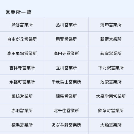
営業所一覧
渋谷営業所
品川営業所
蒲田営業所
自由が丘営業所
用賀営業所
新宿営業所
高田馬場営業所
高円寺営業所
荻窪営業所
吉祥寺営業所
立川営業所
下北沢営業所
永福町営業所
千歳烏山営業所
池袋営業所
巣鴨営業所
練馬営業所
大泉学園営業所
赤羽営業所
北千住営業所
錦糸町営業所
横浜営業所
あざみ野営業所
大船営業所