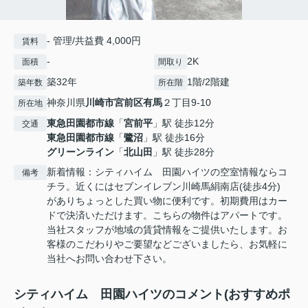
- 管理/共益費 4,000円
賃料
-
2K
面積
間取り
築32年
1階/2階建
築年数
所在階
神奈川県
川崎市宮前区
有馬
２丁目9-10
所在地
東急田園都市線
「
宮前平
」駅 徒歩12分
交通
東急田園都市線
「
鷺沼
」駅 徒歩16分
グリーンライン
「
北山田
」駅 徒歩28分
新着情報：シティハイム 田園ハイツの空室情報ならコ
備考
チラ。近くにはセブンイレブン川崎馬絹南店(徒歩4分)
がありちょっとした買い物に便利です。初期費用はカー
ドで決済いただけます。こちらの物件はアパートです。
当社スタッフが地域の賃貸情報をご提供いたします。お
客様のこだわりやご要望などございましたら、お気軽に
当社へお問い合わせ下さい。
シティハイム 田園ハイツのコメント(おすすめポ