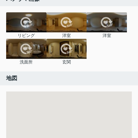
リビング
洋室
洋室
洗面所
玄関
地図