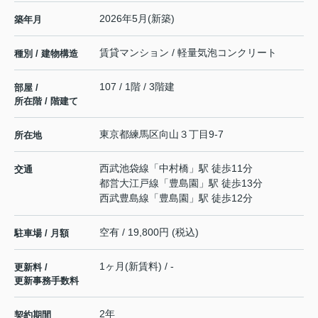
2026年5月(新築)
築年月
賃貸マンション / 軽量気泡コンクリート
種別 / 建物構造
107 / 1階 / 3階建
部屋 /
所在階 / 階建て
東京都
練馬区
向山
３丁目9-7
所在地
西武池袋線
「
中村橋
」駅 徒歩11分
交通
都営大江戸線
「
豊島園
」駅 徒歩13分
西武豊島線
「
豊島園
」駅 徒歩12分
空有 / 19,800円 (税込)
駐車場 / 月額
1ヶ月(新賃料) / -
更新料 /
更新事務手数料
2年
契約期間