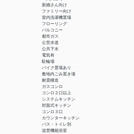
新婚さん向け
ファミリー向け
室内洗濯機置場
フローリング
バルコニー
都市ガス
公営水道
公共下水
電気有
駐輪場
バイク置場あり
敷地内ごみ置き場
耐震構造
ガスコンロ
コンロ２口以上
システムキッチン
対面式キッチン
コンロ３口
カウンターキッチン
バス・トイレ別
追焚機能浴室