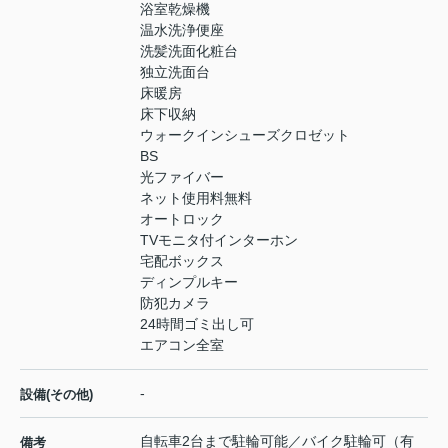
浴室乾燥機
温水洗浄便座
洗髪洗面化粧台
独立洗面台
床暖房
床下収納
ウォークインシューズクロゼット
BS
光ファイバー
ネット使用料無料
オートロック
TVモニタ付インターホン
宅配ボックス
ディンプルキー
防犯カメラ
24時間ゴミ出し可
エアコン全室
-
設備(その他)
自転車2台まで駐輪可能／バイク駐輪可（有
備考