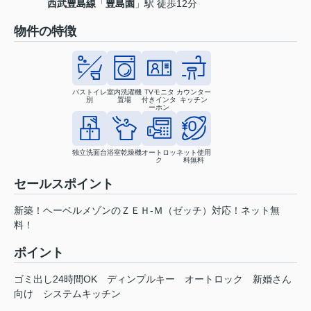
西武豊島線
「
豊島園
」駅 徒歩12分
物件の特徴
バストイレ
室内洗濯機
TVモニタ
カウンター
別
置場
付きインタ
キッチン
ーホン
独立洗面台
浴室乾燥機
オートロッ
ネット使用
ク
料無料
セールスポイント
新築！ヘーベルメゾンのＺＥＨ-Ｍ（ゼッチ）対応！ネット無
料！
ポイント
ゴミ出し24時間OK
ディンプルキー
オートロック
新婚さん
向け
システムキッチン