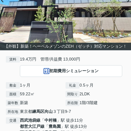
【外観】新築！ヘーベルメゾンのZEH（ゼッチ）対応マンション！
19.4万円 管理/共益費 13,000円
賃料
初期費用シミュレーション
1ヶ月
0.5ヶ月
敷金
礼金
59.22㎡
2LDK
面積
間取り
新築
1階/3階建
築年数
所在階
東京都
練馬区
向山
３丁目9-7
所在地
西武池袋線
「
中村橋
」駅 徒歩11分
交通
都営大江戸線
「
豊島園
」駅 徒歩13分