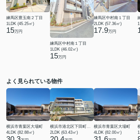
練馬区豊玉南２丁目
練馬区中村南１丁目
1LDK (45.25㎡)
2LDK (57.36㎡)
1
15
17.9
万円
万円
練馬区中村南１丁目
1LDK (46.02㎡)
15
万円
よく見られている物件
横浜市青葉区大場町
横浜市港北区下田町２丁目
横浜市青葉区大場町
4LDK (82.88㎡)
2LDK (63.43㎡)
4LDK (82.00㎡)
1
30.3
20.4
31.6