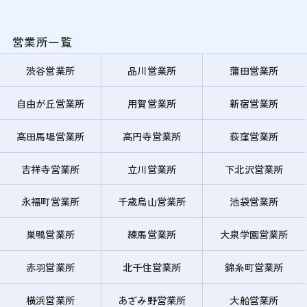
営業所一覧
渋谷営業所
品川営業所
蒲田営業所
自由が丘営業所
用賀営業所
新宿営業所
高田馬場営業所
高円寺営業所
荻窪営業所
吉祥寺営業所
立川営業所
下北沢営業所
永福町営業所
千歳烏山営業所
池袋営業所
巣鴨営業所
練馬営業所
大泉学園営業所
赤羽営業所
北千住営業所
錦糸町営業所
横浜営業所
あざみ野営業所
大船営業所