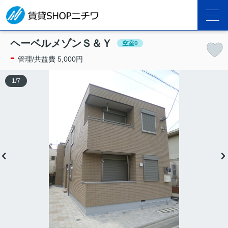
ヘーベルメゾンＳ＆Ｙ
空室0
-
管理/共益費 5,000円
1
/
7