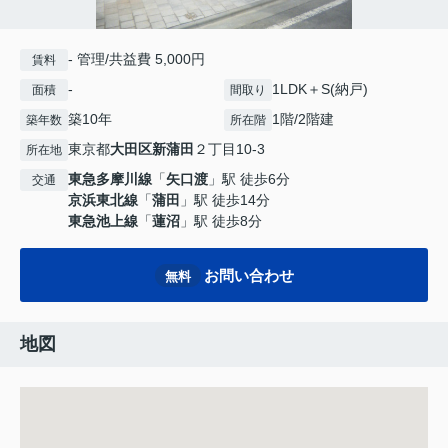
- 管理/共益費 5,000円
賃料
-
1LDK＋S(納戸)
面積
間取り
築10年
1階/2階建
築年数
所在階
東京都
大田区
新蒲田
２丁目10-3
所在地
東急多摩川線
「
矢口渡
」駅 徒歩6分
交通
京浜東北線
「
蒲田
」駅 徒歩14分
東急池上線
「
蓮沼
」駅 徒歩8分
お問い合わせ
無料
地図