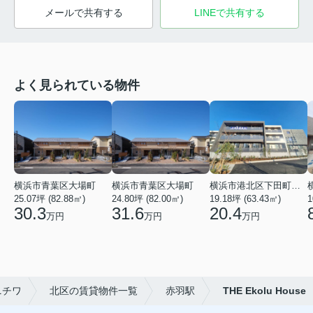
メールで共有する
LINEで共有する
よく見られている物件
横浜市青葉区大場町
横浜市青葉区大場町
横浜市港北区下田町２丁目
25.07坪 (82.88㎡)
24.80坪 (82.00㎡)
19.18坪 (63.43㎡)
1
30.3
31.6
20.4
万円
万円
万円
ニチワ
北区の賃貸物件一覧
赤羽駅
THE Ekolu House