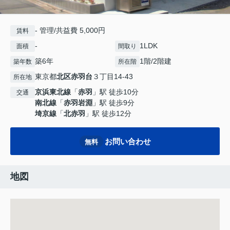
- 管理/共益費 5,000円
賃料
-
1LDK
面積
間取り
築6年
1階/2階建
築年数
所在階
東京都
北区
赤羽台
３丁目14-43
所在地
京浜東北線
「
赤羽
」駅 徒歩10分
交通
南北線
「
赤羽岩淵
」駅 徒歩9分
埼京線
「
北赤羽
」駅 徒歩12分
お問い合わせ
無料
地図