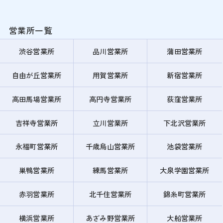
営業所一覧
渋谷営業所
品川営業所
蒲田営業所
自由が丘営業所
用賀営業所
新宿営業所
高田馬場営業所
高円寺営業所
荻窪営業所
吉祥寺営業所
立川営業所
下北沢営業所
永福町営業所
千歳烏山営業所
池袋営業所
巣鴨営業所
練馬営業所
大泉学園営業所
赤羽営業所
北千住営業所
錦糸町営業所
横浜営業所
あざみ野営業所
大船営業所