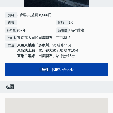
- 管理/共益費 8,500円
賃料
-
1K
面積
間取り
築2年
1階/2階建
築年数
所在階
東京都
大田区
田園調布
１丁目38-2
所在地
東急東横線
「
多摩川
」駅 徒歩11分
交通
東急池上線
「
雪が谷大塚
」駅 徒歩10分
東急目黒線
「
田園調布
」駅 徒歩18分
お問い合わせ
無料
地図