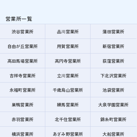
営業所一覧
渋谷営業所
品川営業所
蒲田営業所
自由が丘営業所
用賀営業所
新宿営業所
高田馬場営業所
高円寺営業所
荻窪営業所
吉祥寺営業所
立川営業所
下北沢営業所
永福町営業所
千歳烏山営業所
池袋営業所
巣鴨営業所
練馬営業所
大泉学園営業所
赤羽営業所
北千住営業所
錦糸町営業所
横浜営業所
あざみ野営業所
大船営業所