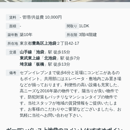
- 管理/共益費 10,000円
賃料
-
1LDK
面積
間取り
築10年
3階/4階建
築年数
所在階
東京都
豊島区
上池袋
２丁目42-17
所在地
山手線
「
池袋
」駅 徒歩15分
交通
東武東上線
「
北池袋
」駅 徒歩7分
埼京線
「
板橋
」駅 徒歩13分
セブンイレブンまで徒歩6分と近場にコンビニがあるの
備考
もポイント。共用部にはエレベータ・敷地内ごみ置き場
などが揃っております。利便性の高い設備も充実した、
高ニーズな2016年築の物件です。陽当りが良い物件で
す。防犯対策もバッチリなマンションタイプの物件で
す。当社スタッフが地域の賃貸情報をご提供いたしま
す。お客様のこだわりやご要望などございましたら、お
気軽に当社へお問い合わせ下さい。