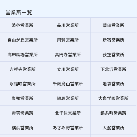
営業所一覧
渋谷営業所
品川営業所
蒲田営業所
自由が丘営業所
用賀営業所
新宿営業所
高田馬場営業所
高円寺営業所
荻窪営業所
吉祥寺営業所
立川営業所
下北沢営業所
永福町営業所
千歳烏山営業所
池袋営業所
巣鴨営業所
練馬営業所
大泉学園営業所
赤羽営業所
北千住営業所
錦糸町営業所
横浜営業所
あざみ野営業所
大船営業所