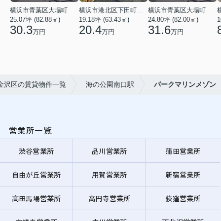
横浜市青葉区大場町
横浜市港北区下田町２丁目
横浜市青葉区大場町
25.07坪 (82.88㎡)
19.18坪 (63.43㎡)
24.80坪 (82.00㎡)
1
30.3
20.4
31.6
万円
万円
万円
金沢区の賃貸物件一覧
海の公園南口駅
パークマリンメゾン
営業所一覧
渋谷営業所
品川営業所
蒲田営業所
自由が丘営業所
用賀営業所
新宿営業所
高田馬場営業所
高円寺営業所
荻窪営業所