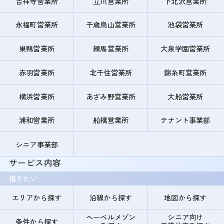
吉祥寺営業所
立川営業所
下北沢営業所
永福町営業所
千歳烏山営業所
池袋営業所
巣鴨営業所
練馬営業所
大泉学園営業所
赤羽営業所
北千住営業所
錦糸町営業所
横浜営業所
あざみ野営業所
大船営業所
浦和営業所
船橋営業所
テナント事業部
シニア事業部
サービス内容
借りたい
エリアから探す
沿線から探す
地図から探す
ヘーベルメゾン
シニア向け
条件から探す