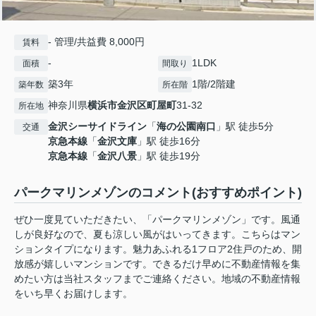
- 管理/共益費 8,000円
賃料
-
1LDK
面積
間取り
築3年
1階/2階建
築年数
所在階
神奈川県
横浜市金沢区
町屋町
31-32
所在地
金沢シーサイドライン
「
海の公園南口
」駅 徒歩5分
交通
京急本線
「
金沢文庫
」駅 徒歩16分
京急本線
「
金沢八景
」駅 徒歩19分
パークマリンメゾンのコメント(おすすめポイント)
ぜひ一度見ていただきたい、「パークマリンメゾン」です。風通
しが良好なので、夏も涼しい風がはいってきます。こちらはマン
ションタイプになります。魅力あふれる1フロア2住戸のため、開
放感が嬉しいマンションです。できるだけ早めに不動産情報を集
めたい方は当社スタッフまでご連絡ください。地域の不動産情報
をいち早くお届けします。