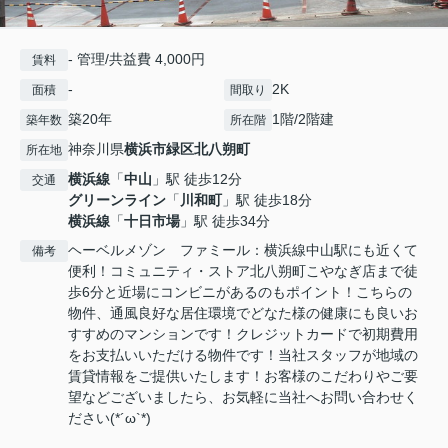
- 管理/共益費 4,000円
賃料
-
2K
面積
間取り
築20年
1階/2階建
築年数
所在階
神奈川県
横浜市緑区
北八朔町
所在地
横浜線
「
中山
」駅 徒歩12分
交通
グリーンライン
「
川和町
」駅 徒歩18分
横浜線
「
十日市場
」駅 徒歩34分
ヘーベルメゾン ファミール：横浜線中山駅にも近くて
備考
便利！コミュニティ・ストア北八朔町こやなぎ店まで徒
歩6分と近場にコンビニがあるのもポイント！こちらの
物件、通風良好な居住環境でどなた様の健康にも良いお
すすめのマンションです！クレジットカードで初期費用
をお支払いいただける物件です！当社スタッフが地域の
賃貸情報をご提供いたします！お客様のこだわりやご要
望などございましたら、お気軽に当社へお問い合わせく
ださい(*´ω`*)