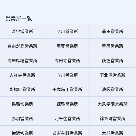
営業所一覧
渋谷営業所
品川営業所
蒲田営業所
自由が丘営業所
用賀営業所
新宿営業所
高田馬場営業所
高円寺営業所
荻窪営業所
吉祥寺営業所
立川営業所
下北沢営業所
永福町営業所
千歳烏山営業所
池袋営業所
巣鴨営業所
練馬営業所
大泉学園営業所
赤羽営業所
北千住営業所
錦糸町営業所
横浜営業所
あざみ野営業所
大船営業所