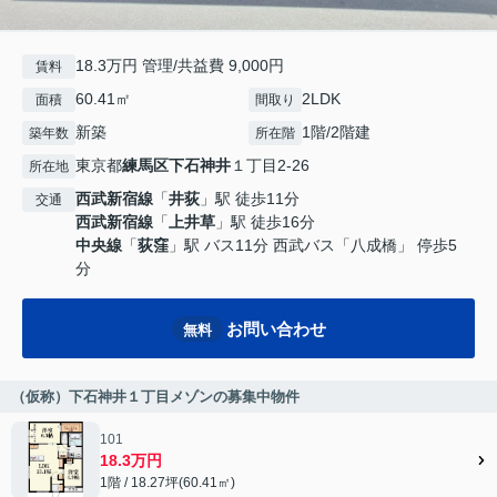
18.3万円 管理/共益費 9,000円
賃料
60.41㎡
2LDK
面積
間取り
新築
1階/2階建
築年数
所在階
東京都
練馬区
下石神井
１丁目2-26
所在地
西武新宿線
「
井荻
」駅 徒歩11分
交通
西武新宿線
「
上井草
」駅 徒歩16分
中央線
「
荻窪
」駅 バス11分 西武バス「八成橋」 停歩5
分
お問い合わせ
無料
（仮称）下石神井１丁目メゾンの募集中物件
101
18.3万円
1階 / 18.27坪(60.41㎡)