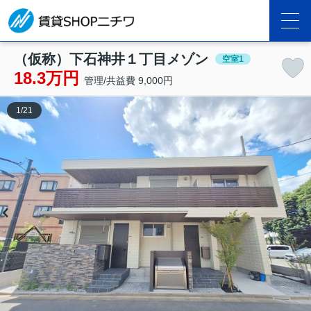
（仮称）下石神井１丁目メゾン
空室1
18.3万円
管理/共益費 9,000円
1
/
21