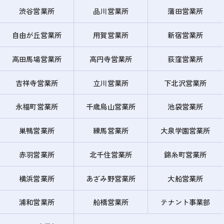
渋谷営業所
品川営業所
蒲田営業所
自由が丘営業所
用賀営業所
新宿営業所
高田馬場営業所
高円寺営業所
荻窪営業所
吉祥寺営業所
立川営業所
下北沢営業所
永福町営業所
千歳烏山営業所
池袋営業所
巣鴨営業所
練馬営業所
大泉学園営業所
赤羽営業所
北千住営業所
錦糸町営業所
横浜営業所
あざみ野営業所
大船営業所
浦和営業所
船橋営業所
テナント事業部