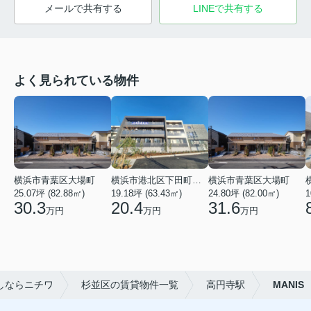
メールで共有する
LINEで共有する
よく見られている物件
横浜市青葉区大場町
横浜市港北区下田町２丁目
横浜市青葉区大場町
25.07坪 (82.88㎡)
19.18坪 (63.43㎡)
24.80坪 (82.00㎡)
1
30.3
20.4
31.6
万円
万円
万円
しならニチワ
杉並区の賃貸物件一覧
高円寺駅
MANIS