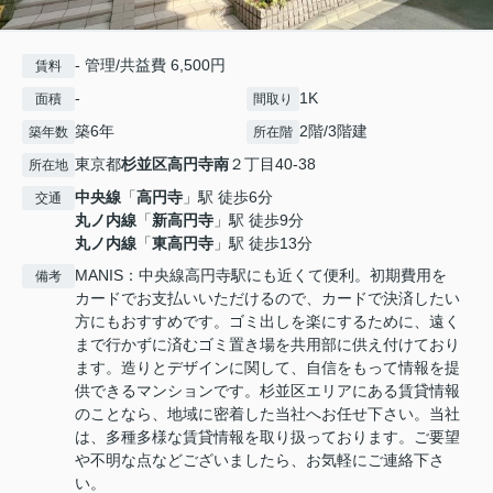
- 管理/共益費 6,500円
賃料
-
1K
面積
間取り
築6年
2階/3階建
築年数
所在階
東京都
杉並区
高円寺南
２丁目40-38
所在地
中央線
「
高円寺
」駅 徒歩6分
交通
丸ノ内線
「
新高円寺
」駅 徒歩9分
丸ノ内線
「
東高円寺
」駅 徒歩13分
MANIS：中央線高円寺駅にも近くて便利。初期費用を
備考
カードでお支払いいただけるので、カードで決済したい
方にもおすすめです。ゴミ出しを楽にするために、遠く
まで行かずに済むゴミ置き場を共用部に供え付けており
ます。造りとデザインに関して、自信をもって情報を提
供できるマンションです。杉並区エリアにある賃貸情報
のことなら、地域に密着した当社へお任せ下さい。当社
は、多種多様な賃貸情報を取り扱っております。ご要望
や不明な点などございましたら、お気軽にご連絡下さ
い。