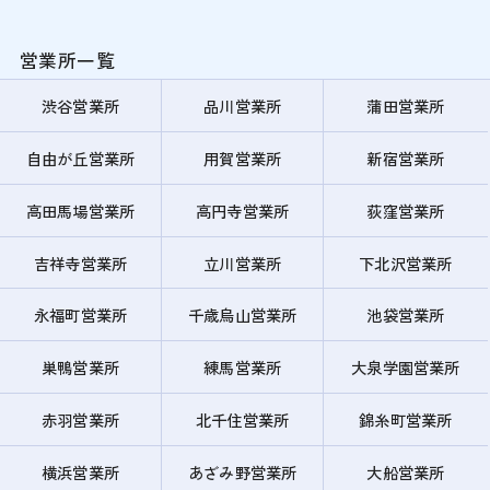
営業所一覧
渋谷営業所
品川営業所
蒲田営業所
自由が丘営業所
用賀営業所
新宿営業所
高田馬場営業所
高円寺営業所
荻窪営業所
吉祥寺営業所
立川営業所
下北沢営業所
永福町営業所
千歳烏山営業所
池袋営業所
巣鴨営業所
練馬営業所
大泉学園営業所
赤羽営業所
北千住営業所
錦糸町営業所
横浜営業所
あざみ野営業所
大船営業所