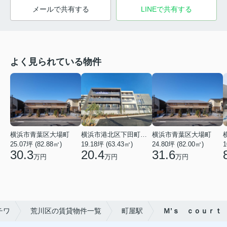
メールで共有する
LINEで共有する
よく見られている物件
横浜市青葉区大場町
横浜市港北区下田町２丁目
横浜市青葉区大場町
25.07坪 (82.88㎡)
19.18坪 (63.43㎡)
24.80坪 (82.00㎡)
1
30.3
20.4
31.6
万円
万円
万円
チワ
荒川区の賃貸物件一覧
町屋駅
Ｍ’ｓ ｃｏｕｒｔ