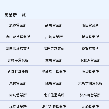
営業所一覧
渋谷営業所
品川営業所
蒲田営業所
自由が丘営業所
用賀営業所
新宿営業所
高田馬場営業所
高円寺営業所
荻窪営業所
吉祥寺営業所
立川営業所
下北沢営業所
永福町営業所
千歳烏山営業所
池袋営業所
巣鴨営業所
練馬営業所
大泉学園営業所
赤羽営業所
北千住営業所
錦糸町営業所
横浜営業所
あざみ野営業所
大船営業所