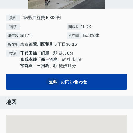
- 管理/共益費 5,300円
賃料
-
1LDK
面積
間取り
築12年
1階/3階建
築年数
所在階
東京都
荒川区
荒川
５丁目30-16
所在地
千代田線
「
町屋
」駅 徒歩8分
交通
京成本線
「
新三河島
」駅 徒歩5分
常磐線
「
三河島
」駅 徒歩11分
お問い合わせ
無料
地図