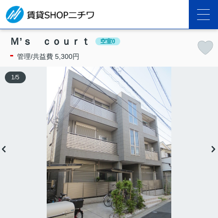
Ｍ’ｓ ｃｏｕｒｔ
空室0
-
管理/共益費 5,300円
1
/
5