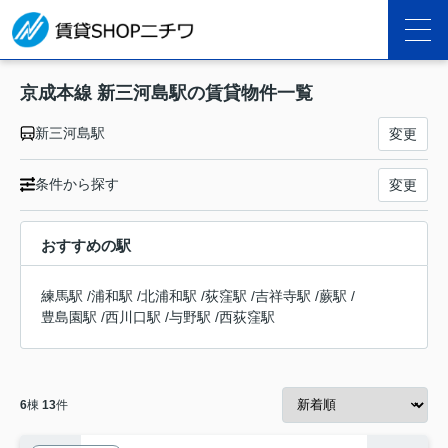
京成本線 新三河島駅の賃貸物件一覧
新三河島駅
変更
条件から探す
変更
おすすめの駅
練馬駅
/
浦和駅
/
北浦和駅
/
荻窪駅
/
吉祥寺駅
/
蕨駅
/
豊島園駅
/
西川口駅
/
与野駅
/
西荻窪駅
6
棟
13
件