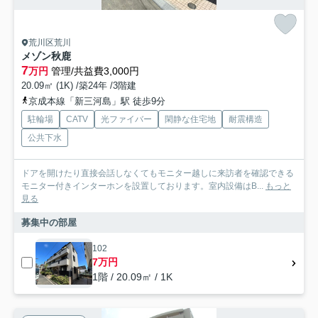
荒川区荒川
メゾン秋鹿
7
万円
管理/共益費3,000円
20.09㎡ (1K) /築24年 /3階建
京成本線「新三河島」駅 徒歩9分
駐輪場
CATV
光ファイバー
閑静な住宅地
耐震構造
公共下水
ドアを開けたり直接会話しなくてもモニター越しに来訪者を確認できる
モニター付きインターホンを設置しております。室内設備はB...
もっと
見る
募集中の部屋
102
7万円
1階 / 20.09㎡ / 1K