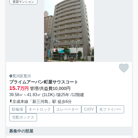
賃貸マンション
荒川区荒川
プライムアーバン町屋サウスコート
15.7
万円
管理/共益費10,000円
39.58㎡～41.83㎡ (1LDK) /築25年 /12階建
京成本線「新三河島」駅 徒歩6分
駐輪場
オートロック
エレベーター
CATV
光ファイバー
宅配ボックス
募集中の部屋