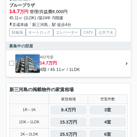
ブループラザ
14.7
万円
管理/共益費8,000円
45.11㎡ (1LDK) /築24年 /5階建
京成本線「新三河島」駅 徒歩4分
駐輪場
オートロック
エレベーター
CATV
公共下水
募集中の部屋
402号室
14.7万円
4階 / 45.11㎡ / 1LDK
新三河島の掲載物件の家賃相場
家賃相場
空室件数
8.4万円
3室
1R～1K
15.3万円
4室
1DK～1LDK
25.5万円
6室
2K～2LDK