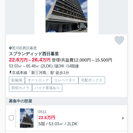
荒川区西日暮里
スプランディッド西日暮里
22.6
26.4
万円～
万円
管理/共益費12,000円～15,500円
53.03㎡～65.48㎡ (2LDK) /築3年 /14階建
京成本線「新三河島」駅 徒歩1分
駐輪場
オートロック
エレベーター
宅配ボックス
防犯カメラ
バイク置場あり
募集中の部屋
0511
22.6万円
5階 / 53.03㎡ / 2LDK