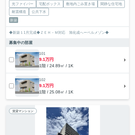
光ファイバー
宅配ボックス
敷地内ごみ置き場
閑静な住宅地
耐震構造
公共下水
新築
◆新築１1月完成◆ＺＥＨ－Ｍ対応 旭化成へーベルメゾン◆
募集中の部屋
101
9.1万円
1階 / 24.89㎡ / 1K
102
9.1万円
1階 / 25.08㎡ / 1K
賃貸マンション