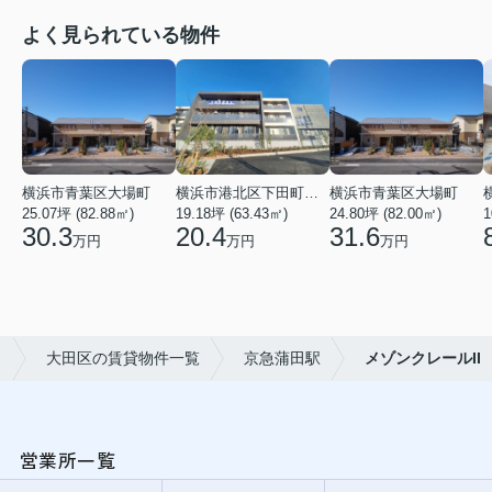
よく見られている物件
横浜市青葉区大場町
横浜市港北区下田町２丁目
横浜市青葉区大場町
25.07坪 (82.88㎡)
19.18坪 (63.43㎡)
24.80坪 (82.00㎡)
1
30.3
20.4
31.6
万円
万円
万円
ワ
大田区の賃貸物件一覧
京急蒲田駅
メゾンクレールII
営業所一覧