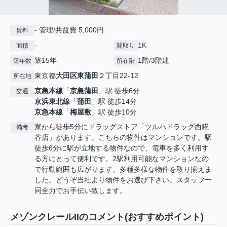
- 管理/共益費 5,000円
賃料
-
1K
面積
間取り
築15年
1階/3階建
築年数
所在階
東京都
大田区
東蒲田
２丁目22-12
所在地
京急本線
「
京急蒲田
」駅 徒歩6分
交通
京浜東北線
「
蒲田
」駅 徒歩14分
京急本線
「
梅屋敷
」駅 徒歩10分
家から徒歩5分にドラッグストア「ツルハドラッグ西糀
備考
谷店」があります。こちらの物件はマンションです。駅
徒歩6分に駅が立地する物件なので、電車を多く利用す
る方にとって便利です。2駅利用可能なマンションなの
で行動範囲も広がります。多種多様な物件を取り揃えま
した。どうぞ当社より物件をお選び下さい。スタッフ一
同全力でお手伝い致します。
メゾンクレールIIのコメント(おすすめポイント)