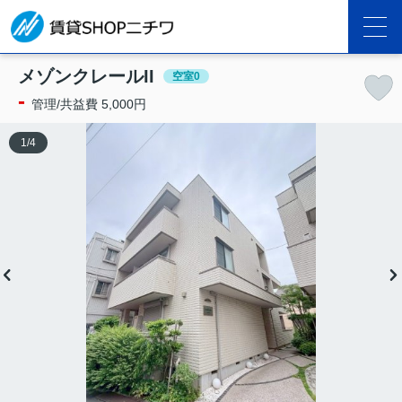
メゾンクレールII
空室0
-
管理/共益費 5,000円
1
/
4