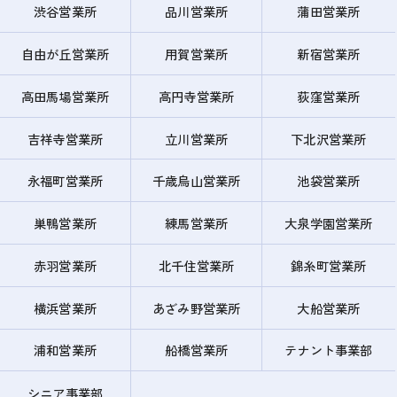
渋谷営業所
品川営業所
蒲田営業所
自由が丘営業所
用賀営業所
新宿営業所
高田馬場営業所
高円寺営業所
荻窪営業所
吉祥寺営業所
立川営業所
下北沢営業所
永福町営業所
千歳烏山営業所
池袋営業所
巣鴨営業所
練馬営業所
大泉学園営業所
赤羽営業所
北千住営業所
錦糸町営業所
横浜営業所
あざみ野営業所
大船営業所
浦和営業所
船橋営業所
テナント事業部
シニア事業部