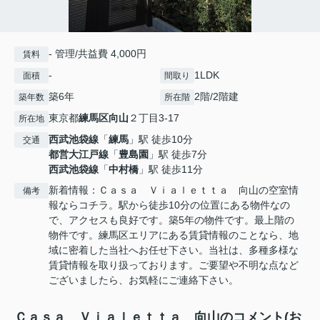
- 管理/共益費 4,000円
賃料
-
1LDK
面積
間取り
築6年
2階/2階建
築年数
所在階
東京都
練馬区
向山
２丁目3-17
所在地
西武池袋線
「
練馬
」駅 徒歩10分
交通
都営大江戸線
「
豊島園
」駅 徒歩7分
西武池袋線
「
中村橋
」駅 徒歩11分
新着情報：Ｃａｓａ Ｖｉａｌｅｔｔａ 向山の空室情
備考
報ならコチラ。駅から徒歩10分の位置にある物件なの
で、アクセスも良好です。築5年の物件です。最上階の
物件です。練馬区エリアにある賃貸情報のことなら、地
域に密着した当社へお任せ下さい。当社は、多種多様な
賃貸情報を取り扱っております。ご要望や不明な点など
ございましたら、お気軽にご連絡下さい。
Ｃａｓａ Ｖｉａｌｅｔｔａ 向山のコメント(お