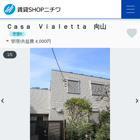
Ｃａｓａ Ｖｉａｌｅｔｔａ 向山
空室0
-
管理/共益費 4,000円
1
/
5