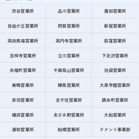
渋谷営業所
品川営業所
蒲田営業所
自由が丘営業所
用賀営業所
新宿営業所
高田馬場営業所
高円寺営業所
荻窪営業所
吉祥寺営業所
立川営業所
下北沢営業所
永福町営業所
千歳烏山営業所
池袋営業所
巣鴨営業所
練馬営業所
大泉学園営業所
赤羽営業所
北千住営業所
錦糸町営業所
横浜営業所
あざみ野営業所
大船営業所
浦和営業所
船橋営業所
テナント事業部