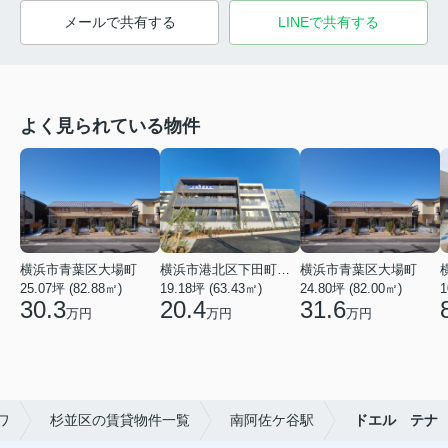
メールで共有する
LINEで共有する
よく見られている物件
横浜市青葉区大場町
横浜市港北区下田町２丁目
横浜市青葉区大場町
25.07坪 (82.88㎡)
19.18坪 (63.43㎡)
24.80坪 (82.00㎡)
1
30.3
20.4
31.6
万円
万円
万円
ワ
杉並区の賃貸物件一覧
南阿佐ケ谷駅
ドエル テナ