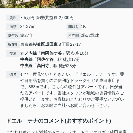
7.5万円 管理/共益費 2,000円
賃料
24.37㎡
1K
面積
間取り
築27年
2階/2階建
築年数
所在階
東京都
杉並区
成田東
３丁目27-17
所在地
丸ノ内線
「
南阿佐ケ谷
」駅 徒歩10分
交通
中央線
「
阿佐ケ谷
」駅 徒歩17分
中央線
「
高円寺
」駅 徒歩25分
ぜひ一度見ていただきたい、「ドエル テナ」です。薬
備考
や日用品を買うのに便利なドラッグセガミ成田東店ま
で、388mです。こちらの物件はアパートです。日が当
たるアパートです。当社スタッフが地域の賃貸情報をご
提供いたします。お客様のこだわりやご要望などござい
ましたら、お気軽に当社へお問い合わせ下さい。
ドエル テナのコメント(おすすめポイント)
こだわりポイント満載のドエル テナ。ドラッグセガミ成田東店