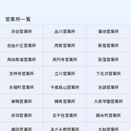
営業所一覧
渋谷営業所
品川営業所
蒲田営業所
自由が丘営業所
用賀営業所
新宿営業所
高田馬場営業所
高円寺営業所
荻窪営業所
吉祥寺営業所
立川営業所
下北沢営業所
永福町営業所
千歳烏山営業所
池袋営業所
巣鴨営業所
練馬営業所
大泉学園営業所
赤羽営業所
北千住営業所
錦糸町営業所
横浜営業所
あざみ野営業所
大船営業所