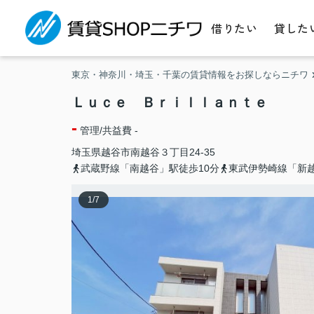
借りたい
貸した
東京・神奈川・埼玉・千葉の賃貸情報をお探しならニチワ
Ｌｕｃｅ Ｂｒｉｌｌａｎｔｅ
-
管理/共益費 -
埼玉県
越谷市
南越谷
３丁目24-35
武蔵野線「南越谷」駅徒歩10分
東武伊勢崎線「新越
1
/
7