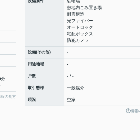
設備条件
駐輪場
敷地内ごみ置き場
耐震構造
光ファイバー
オートロック
宅配ボックス
防犯カメラ
設備(その他)
-
用途地域
-
戸数
- / -
0分
分
取引態様
一般媒介
情報の見方
現況
空家
情報