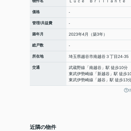
物件名
Ｌｕｃｅ Ｂｒｉｌｌａｎｔｅ
価格
-
管理/共益費
-
築年月
2023年4月（築3年）
総戸数
-
所在地
埼玉県
越谷市
南越谷
３丁目24-35
交通
武蔵野線
「
南越谷
」駅 徒歩10分
東武伊勢崎線
「
新越谷
」駅 徒歩1
東武伊勢崎線
「
越谷
」駅 徒歩13
近隣の物件