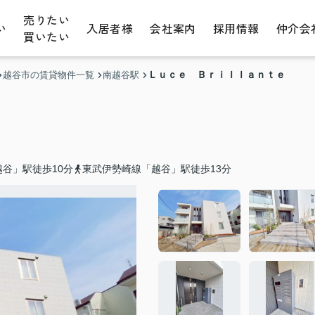
売りたい
い
入居者様
会社案内
採用情報
仲介会
買いたい
Ｌｕｃｅ Ｂｒｉｌｌａｎｔｅ
越谷市の賃貸物件一覧
南越谷駅
谷」駅徒歩10分
東武伊勢崎線「越谷」駅徒歩13分