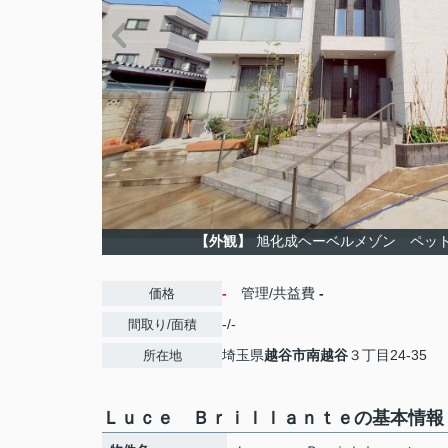
【外観】
旭化成ヘーベルメゾン ペッ
-
管理/共益費
-
価格
-/-
間取り/面積
埼玉県
越谷市
南越谷
３丁目24-35
所在地
Ｌｕｃｅ Ｂｒｉｌｌａｎｔｅの基本情報