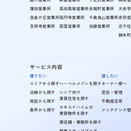
蒲田営業所
高田馬場営業所
永福町営業所
大泉
自由が丘営業所
高円寺営業所
千歳烏山営業所
赤羽
吉祥寺営業所
荻窪営業所
池袋営業所
北千
錦糸
サービス内容
借りたい
貸したい
エリアから探す
ヘーベルメゾンを探す
オーナー様へ
沿線から探す
シニア向け
受託・管理
賃貸住宅を探す
地図から探す
不動産活用
セキスイハイムの
条件から探す
メンテナンス
賃貸物件を探す
貸店舗・事務所を探す
新着スタッフブログ