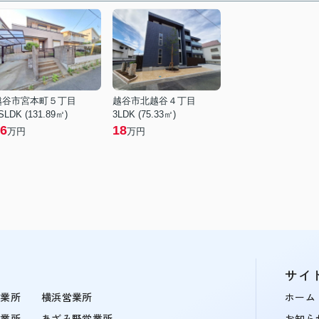
越谷市宮本町５丁目
越谷市北越谷４丁目
SLDK (131.89㎡)
3LDK (75.33㎡)
6
18
万円
万円
サイ
営業所
横浜営業所
ホーム
営業所
あざみ野営業所
お知ら