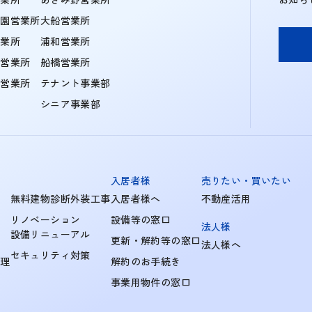
学園営業所
大船営業所
営業所
浦和営業所
住営業所
船橋営業所
町営業所
テナント事業部
シニア事業部
入居者様
売りたい・買いたい
無料建物診断外装工事
入居者様へ
不動産活用
リノベーション
設備等の窓口
法人様
設備リニューアル
更新・解約等の窓口
法人様へ
セキュリティ対策
管理
解約のお手続き
事業用物件の窓口