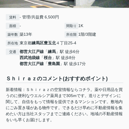
- 管理/共益費 6,500円
賃料
-
1K
面積
間取り
築13年
1階/3階建
築年数
所在階
東京都
練馬区
豊玉北
４丁目25-4
所在地
都営大江戸線
「
練馬
」駅 徒歩6分
交通
西武池袋線
「
桜台
」駅 徒歩8分
都営大江戸線
「
豊島園
」駅 徒歩17分
Ｓｈｉｒａｚのコメント(おすすめポイント)
新着情報：Ｓｈｉｒａｚの空室情報ならコチラ。薬や日用品を買
うのに便利なウエルシア薬局まで305mです。造りとデザインに
関して、自信をもって情報を提供できるマンションです。敷地内
にごみ置き場がある物件です。できるだけ早めに不動産情報を集
めたい方は当社スタッフまでご連絡ください。地域の不動産情報
をいち早くお届けします。