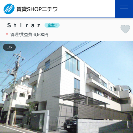
Ｓｈｉｒａｚ
空室0
-
管理/共益費 6,500円
1
/
6