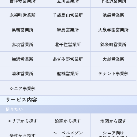
吉祥寺営業所
立川営業所
下北沢営業所
永福町営業所
千歳烏山営業所
池袋営業所
巣鴨営業所
練馬営業所
大泉学園営業所
赤羽営業所
北千住営業所
錦糸町営業所
横浜営業所
あざみ野営業所
大船営業所
浦和営業所
船橋営業所
テナント事業部
シニア事業部
サービス内容
借りたい
エリアから探す
沿線から探す
地図から探す
ヘーベルメゾン
シニア向け
条件から探す