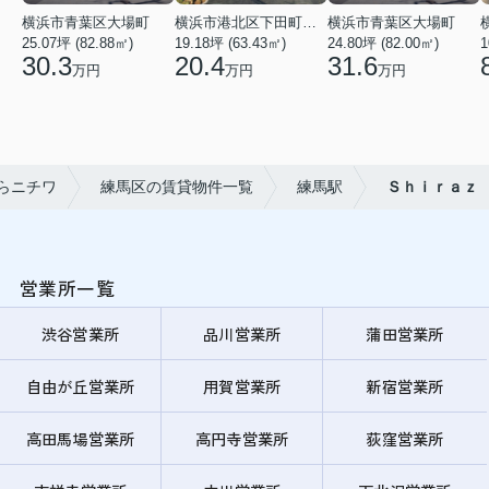
横浜市青葉区大場町
横浜市港北区下田町２丁目
横浜市青葉区大場町
25.07坪 (82.88㎡)
19.18坪 (63.43㎡)
24.80坪 (82.00㎡)
1
30.3
20.4
31.6
万円
万円
万円
らニチワ
練馬区の賃貸物件一覧
練馬駅
Ｓｈｉｒａｚ
営業所一覧
渋谷営業所
品川営業所
蒲田営業所
自由が丘営業所
用賀営業所
新宿営業所
高田馬場営業所
高円寺営業所
荻窪営業所