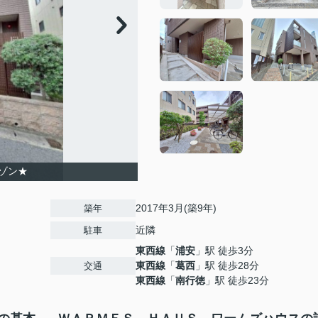
ゾン★
2017年3月(築9年)
築年
近隣
駐車
東西線
「
浦安
」駅 徒歩3分
東西線
「
葛西
」駅 徒歩28分
交通
東西線
「
南行徳
」駅 徒歩23分