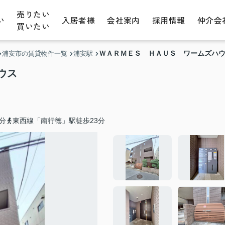
売りたい
い
入居者様
会社案内
採用情報
仲介会
買いたい
ＷＡＲＭＥＳ ＨＡＵＳ ワームズハ
浦安市の賃貸物件一覧
浦安駅
ウス
分
東西線「南行徳」駅徒歩23分