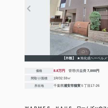
【外観】
★旭化成ヘーベルメ
8.8万円
管理/共益費
7,000円
価格
1R/32.59㎡
間取り/面積
千葉県
浦安市
猫実
５丁目17-26
所在地