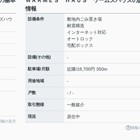
の基本
ＷＡＲＭＥＳ ＨＡＵＳ ワームズハウスの
情報
ズハウ
設備条件
敷地内ごみ置き場
耐震構造
インターネット対応
オートロック
宅配ボックス
設備(その他)
-
駐車場/月額
近隣/18,700円 350m
用途地域
-
戸数
- / -
取引態様
一般媒介
現況
居住中
情報の見方
情報