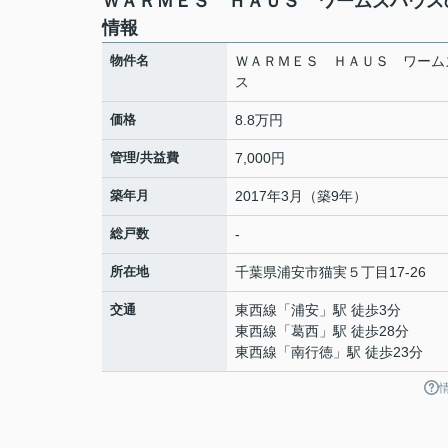
ＷＡＲＭＥＳ ＨＡＵＳ ワームズハウス
情報
物件名
ＷＡＲＭＥＳ ＨＡＵＳ ワーム
ス
価格
8.8万円
管理/共益費
7,000円
築年月
2017年3月（築9年）
総戸数
-
所在地
千葉県
浦安市
猫実
５丁目17-26
交通
東西線
「
浦安
」駅 徒歩3分
東西線
「
葛西
」駅 徒歩28分
東西線
「
南行徳
」駅 徒歩23分