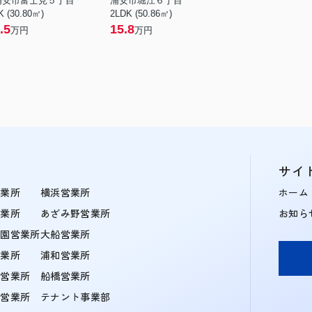
浦安市富士見５丁目
浦安市堀江６丁目
K (30.80㎡)
2LDK (50.86㎡)
.5
15.8
万円
万円
サイ
営業所
横浜営業所
ホーム
営業所
あざみ野営業所
お知ら
学園営業所
大船営業所
営業所
浦和営業所
住営業所
船橋営業所
町営業所
テナント事業部