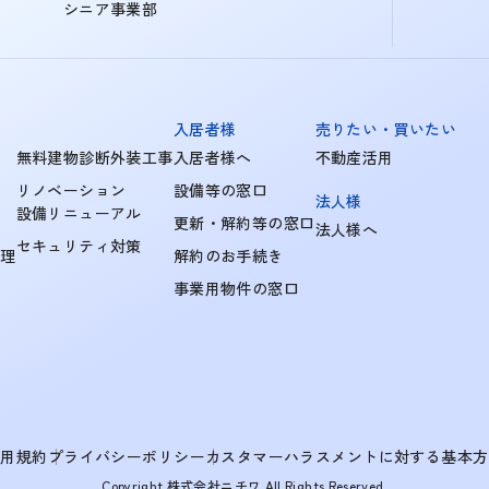
シニア事業部
入居者様
売りたい・買いたい
無料建物診断外装工事
入居者様へ
不動産活用
リノベーション
設備等の窓口
法人様
設備リニューアル
更新・解約等の窓口
法人様へ
セキュリティ対策
管理
解約のお手続き
事業用物件の窓口
利用規約
プライバシーポリシー
カスタマーハラスメントに対する基本方
Copyright 株式会社ニチワ All Rights Reserved.