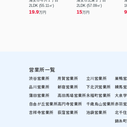
浦安市今川１丁目
浦安市北栄２丁目
2LDK (55.11㎡)
2LDK (57.09㎡)
1
19.9
15
9
万円
万円
営業所一覧
渋谷営業所
用賀営業所
立川営業所
巣鴨
品川営業所
新宿営業所
下北沢営業所
練馬
蒲田営業所
高田馬場営業所
永福町営業所
大泉
自由が丘営業所
高円寺営業所
千歳烏山営業所
赤羽
吉祥寺営業所
荻窪営業所
池袋営業所
北千
錦糸