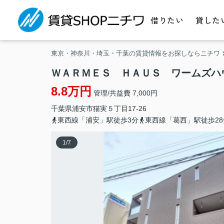
借りたい
貸した
東京・神奈川・埼玉・千葉の賃貸情報をお探しならニチワ
ＷＡＲＭＥＳ ＨＡＵＳ ワームズハ
8.8万円
管理/共益費 7,000円
千葉県
浦安市
猫実
５丁目17-26
東西線「浦安」駅徒歩3分
東西線「葛西」駅徒歩28
1
/
7