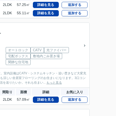
2LDK
57.25㎡
詳細を見る
追加する
2LDK
55.11㎡
詳細を見る
追加する
ト
オートロック
CATV
光ファイバー
宅配ボックス
敷地内ごみ置き場
閑静な住宅地
す。室内設備はCATV・システムキッチン・追い焚きなど大変充
でも涼しい全居室フローリングのお住まいになります。3口コン
を送りたいか。それも住まい...
もっと見る
間取り
面積
詳細
お気に入り
2LDK
57.09㎡
詳細を見る
追加する