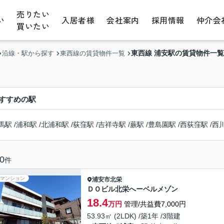
売りたい
い
入居者様
会社案内
採用情報
仲介会
買いたい
東西線 浦安駅の賃貸物件一覧
沿線・駅から探す
東西線の賃貸物件一覧
すすめの駅
馬駅
/
浦和駅
/
北浦和駅
/
荻窪駅
/
吉祥寺駅
/
蕨駅
/
豊島園駅
/
西荻窪駅
/
西
0
件
マンション
浦安市
北栄
ＤＯビル北栄へーベルメゾン
18.4
万円
管理/共益費7,000円
53.93㎡ (2LDK) /築1年 /3階建