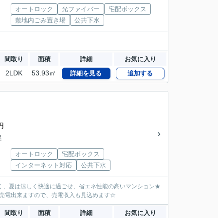
オートロック
光ファイバー
宅配ボックス
敷地内ごみ置き場
公共下水
間取り
面積
詳細
お気に入り
2LDK
53.93㎡
詳細を見る
追加する
円
建
オートロック
宅配ボックス
インターネット対応
公共下水
かく、夏は涼しく快適に過ごせ、省エネ性能の高いマンション★
売電出来ますので、売電収入も見込めます☆
間取り
面積
詳細
お気に入り