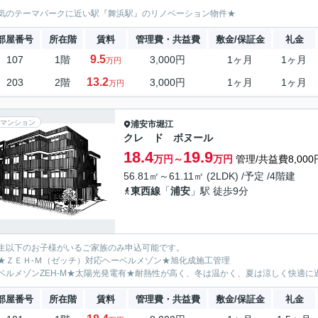
気のテーマパークに近い駅『舞浜駅』のリノベーション物件★
部屋番号
所在階
賃料
管理費・共益費
敷金/保証金
礼金
9.5
107
1階
3,000円
1ヶ月
1ヶ月
万円
13.2
203
2階
3,000円
1ヶ月
1ヶ月
万円
マンション
浦安市
堀江
クレ ド ボヌール
18.4
19.9
万円～
万円
管理/共益費8,000
56.81㎡～61.11㎡ (2LDK) /予定 /4階建
東西線
「
浦安
」駅 徒歩9分
生以下のお子様がいるご家族のみ申込可能です。
★ＺＥＨ-Ｍ（ゼッチ）対応ヘーベルメゾン★旭化成施工管理
ベルメゾンZEH-M★太陽光発電有★耐熱性が高く、冬は温かく、夏は涼しく快適
部屋番号
所在階
賃料
管理費・共益費
敷金/保証金
礼金