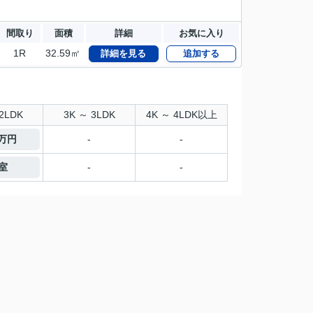
間取り
面積
詳細
お気に入り
1R
32.59㎡
詳細を見る
追加する
2LDK
3K ～ 3LDK
4K ～ 4LDK以上
6万円
-
-
7室
-
-