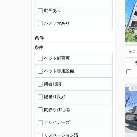
動画あり
パノラマあり
条件
条件
★Ｚ
ペット飼育可
ペット専用設備
楽器相談
賃貸
陽当り良好
閑静な住宅地
デザイナーズ
リノベーション済