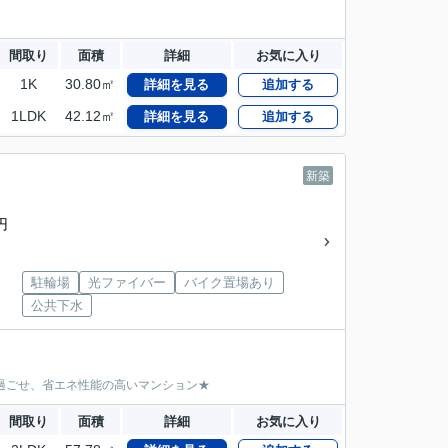
間取り
面積
詳細
お気に入り
1K
30.80㎡
詳細を見る
追加する
1LDK
42.12㎡
詳細を見る
追加する
新築
円
駐輪場
光ファイバー
バイク置場あり
公共下水
に過ごせ、省エネ性能の高いマンション★
間取り
面積
詳細
お気に入り