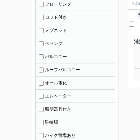
入居
フローリング
ロフト付き
メゾネット
浦
ベランダ
バルコニー
ルーフバルコニー
オール電化
エレベーター
照明器具付き
駐輪場
バイク置場あり