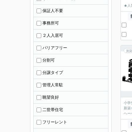
★人
保証人不要
事務所可
２人入居可
バリアフリー
賃貸
分割可
分譲タイプ
管理人常駐
眺望良好
小学
新築
二世帯住宅
ヘー
フリーレント