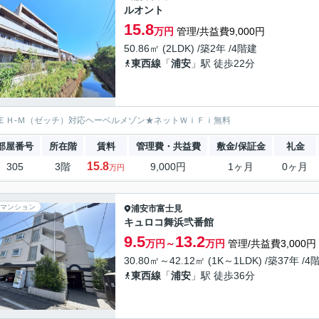
ルオント
15.8
万円
管理/共益費9,000円
50.86㎡ (2LDK) /築2年 /4階建
東西線
「
浦安
」駅 徒歩22分
ＥＨ-Ｍ（ゼッチ）対応ヘーベルメゾン★ネットＷｉＦｉ無料
部屋番号
所在階
賃料
管理費・共益費
敷金/保証金
礼金
15.8
305
3階
9,000円
1ヶ月
0ヶ月
万円
マンション
浦安市
富士見
キュロコ舞浜弐番館
9.5
13.2
万円～
万円
管理/共益費3,000円
30.80㎡～42.12㎡ (1K～1LDK) /築37年 /4
東西線
「
浦安
」駅 徒歩36分