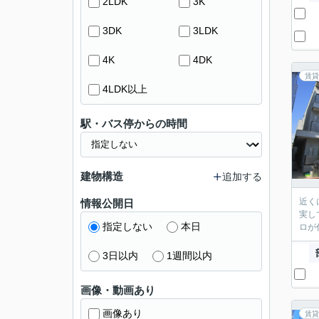
2LDK
3K
3DK
3LDK
4K
4DK
賃貸
4LDK以上
駅・バス停からの時間
建物構造
追加する
近く
情報公開日
実し
指定しない
本日
ロが
3日以内
1週間以内
画像・動画あり
画像あり
賃貸