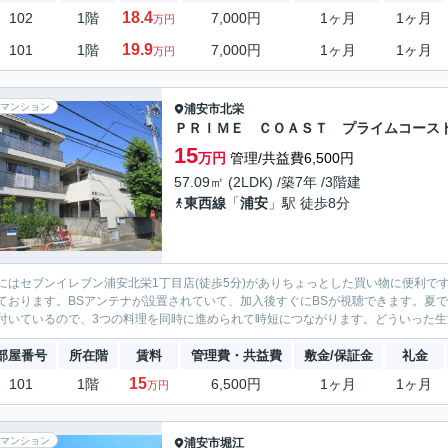
18.4
102
1階
7,000円
1ヶ月
1ヶ月
万円
19.9
101
1階
7,000円
1ヶ月
1ヶ月
万円
マンション
浦安市
北栄
ＰＲＩＭＥ ＣＯＡＳＴ プライムコース
15
万円
管理/共益費6,500円
57.09㎡ (2LDK) /築7年 /3階建
東西線
「
浦安
」駅 徒歩8分
にはセブンイレブン浦安北栄1丁目店(徒歩5分)がありちょっとした買い物に便利で
ております。BSアンテナが設置されていて、加入後すぐにBSが視聴できます。夏
付いているので、3つの料理を同時に進められて時短につながります。どういった生活
部屋番号
所在階
賃料
管理費・共益費
敷金/保証金
礼金
15
101
1階
6,500円
1ヶ月
1ヶ月
万円
マンション
浦安市
堀江