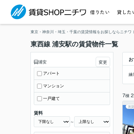
借りたい
貸した
東京・神奈川・埼玉・千葉の賃貸情報をお探しならニチワ
東西線 浦安駅の賃貸物件一覧
お
浦安
変更
アパート
練
マンション
7
2
棟
一戸建て
賃貸
賃料
～