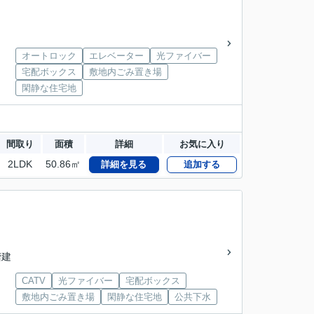
オートロック
エレベーター
光ファイバー
宅配ボックス
敷地内ごみ置き場
閑静な住宅地
間取り
面積
詳細
お気に入り
2LDK
50.86㎡
詳細を見る
追加する
階建
CATV
光ファイバー
宅配ボックス
敷地内ごみ置き場
閑静な住宅地
公共下水