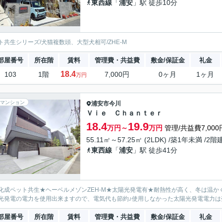
東西線
「
浦安
」駅 徒歩10分
ト共生シリーズ/犬猫複数頭、大型犬相可/ZHE-M
部屋番号
所在階
賃料
管理費・共益費
敷金/保証金
礼金
18.4
103
1階
7,000円
0ヶ月
1ヶ月
万円
マンション
浦安市
今川
Ｖｉｅ Ｃｈａｎｔｅｒ
18.4
19.9
万円～
万円
管理/共益費7,000
55.11㎡～57.25㎡ (2LDK) /築1年未満 /2階
東西線
「
浦安
」駅 徒歩41分
化成ペット共生★ヘーベルメゾンZEH-M★太陽光発電有★耐熱性が高く、冬は温
光発電の電力を使用出来ますので、電気代も節約♪使用しなかった太陽光発電電力は
部屋番号
所在階
賃料
管理費・共益費
敷金/保証金
礼金