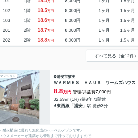
18.4
101
1階
8,000円
1ヶ月
1.5ヶ月
万円
18.5
102
1階
8,000円
1ヶ月
1.5ヶ月
万円
18.6
103
1階
8,000円
1ヶ月
1.5ヶ月
万円
18.7
201
2階
8,000円
1ヶ月
1.5ヶ月
万円
18.8
202
2階
8,000円
1ヶ月
1.5ヶ月
万円
すべて見る（全12件
マンション
浦安市
猫実
ＷＡＲＭＥＳ ＨＡＵＳ ワームズハウス
8.8
万円
管理/共益費7,000円
32.59㎡ (1R) /築9年 /3階建
東西線
「
浦安
」駅 徒歩3分
・耐火構造に優れた旭化成のへーベルメゾンです♪
ハウスメーカーが建築から管理まで行っておりますので