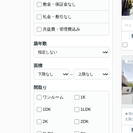
敷金・保証金なし
礼金・敷引なし
ペッ
共益費・管理費込み
築年数
賃貸
面積
～
間取り
ワンルーム
1K
1DK
1LDK
★旭
太陽
2K
2DK