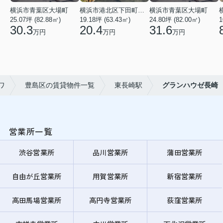
横浜市青葉区大場町
横浜市港北区下田町２丁目
横浜市青葉区大場町
25.07坪 (82.88㎡)
19.18坪 (63.43㎡)
24.80坪 (82.00㎡)
1
30.3
20.4
31.6
万円
万円
万円
ワ
豊島区の賃貸物件一覧
東長崎駅
グランハウゼ長崎
営業所一覧
渋谷営業所
品川営業所
蒲田営業所
自由が丘営業所
用賀営業所
新宿営業所
高田馬場営業所
高円寺営業所
荻窪営業所