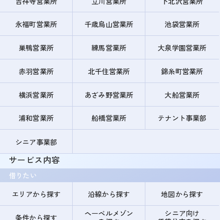
吉祥寺営業所
立川営業所
下北沢営業所
永福町営業所
千歳烏山営業所
池袋営業所
巣鴨営業所
練馬営業所
大泉学園営業所
赤羽営業所
北千住営業所
錦糸町営業所
横浜営業所
あざみ野営業所
大船営業所
浦和営業所
船橋営業所
テナント事業部
シニア事業部
サービス内容
借りたい
エリアから探す
沿線から探す
地図から探す
ヘーベルメゾン
シニア向け
条件から探す