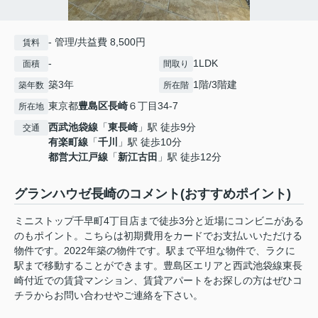
- 管理/共益費 8,500円
賃料
-
1LDK
面積
間取り
築3年
1階/3階建
築年数
所在階
東京都
豊島区
長崎
６丁目34-7
所在地
西武池袋線
「
東長崎
」駅 徒歩9分
交通
有楽町線
「
千川
」駅 徒歩10分
都営大江戸線
「
新江古田
」駅 徒歩12分
グランハウゼ長崎のコメント(おすすめポイント)
ミニストップ千早町4丁目店まで徒歩3分と近場にコンビニがある
のもポイント。こちらは初期費用をカードでお支払いいただける
物件です。2022年築の物件です。駅まで平坦な物件で、ラクに
駅まで移動することができます。豊島区エリアと西武池袋線東長
崎付近での賃貸マンション、賃貸アパートをお探しの方はぜひコ
チラからお問い合わせやご連絡を下さい。