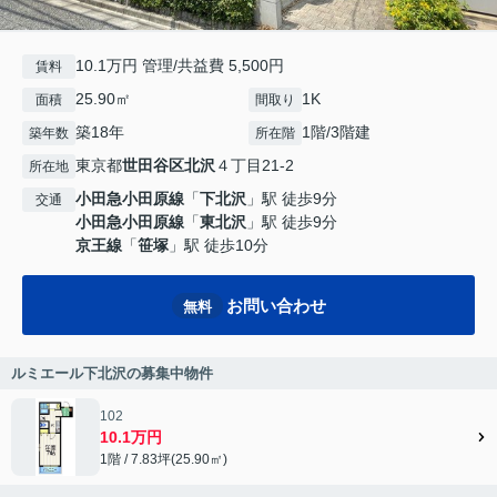
10.1万円 管理/共益費 5,500円
賃料
25.90㎡
1K
面積
間取り
築18年
1階/3階建
築年数
所在階
東京都
世田谷区
北沢
４丁目21-2
所在地
小田急小田原線
「
下北沢
」駅 徒歩9分
交通
小田急小田原線
「
東北沢
」駅 徒歩9分
京王線
「
笹塚
」駅 徒歩10分
お問い合わせ
無料
ルミエール下北沢の募集中物件
102
10.1万円
1階 / 7.83坪(25.90㎡)