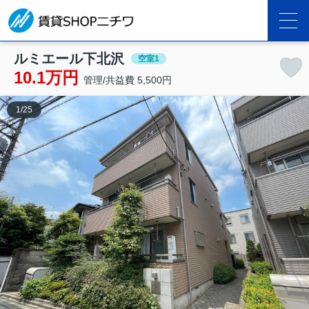
ルミエール下北沢
空室1
10.1万円
管理/共益費 5,500円
1
/
25