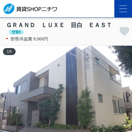
ＧＲＡＮＤ ＬＵＸＥ 目白 ＥＡＳＴ
空室0
-
管理/共益費 9,000円
1
/
5