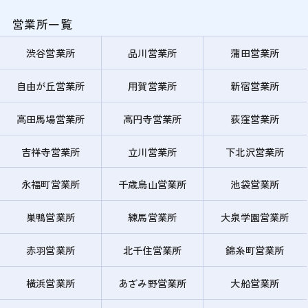
営業所一覧
渋谷営業所
品川営業所
蒲田営業所
自由が丘営業所
用賀営業所
新宿営業所
高田馬場営業所
高円寺営業所
荻窪営業所
吉祥寺営業所
立川営業所
下北沢営業所
永福町営業所
千歳烏山営業所
池袋営業所
巣鴨営業所
練馬営業所
大泉学園営業所
赤羽営業所
北千住営業所
錦糸町営業所
横浜営業所
あざみ野営業所
大船営業所