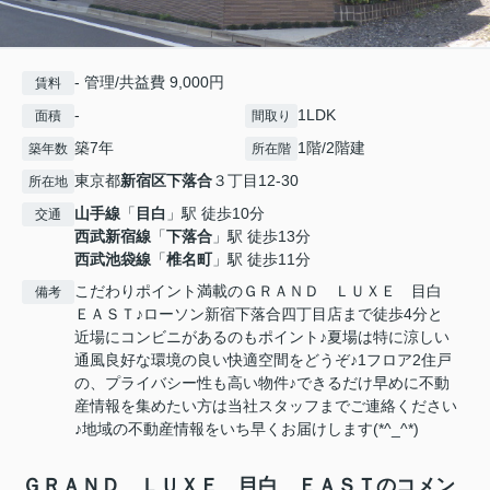
- 管理/共益費 9,000円
賃料
-
1LDK
面積
間取り
築7年
1階/2階建
築年数
所在階
東京都
新宿区
下落合
３丁目12-30
所在地
山手線
「
目白
」駅 徒歩10分
交通
西武新宿線
「
下落合
」駅 徒歩13分
西武池袋線
「
椎名町
」駅 徒歩11分
こだわりポイント満載のＧＲＡＮＤ ＬＵＸＥ 目白
備考
ＥＡＳＴ♪ローソン新宿下落合四丁目店まで徒歩4分と
近場にコンビニがあるのもポイント♪夏場は特に涼しい
通風良好な環境の良い快適空間をどうぞ♪1フロア2住戸
の、プライバシー性も高い物件♪できるだけ早めに不動
産情報を集めたい方は当社スタッフまでご連絡ください
♪地域の不動産情報をいち早くお届けします(*^_^*)
ＧＲＡＮＤ ＬＵＸＥ 目白 ＥＡＳＴのコメン