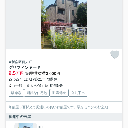
新宿区百人町
グリフィンヤード
9.5
万円
管理/共益費3,000円
27.62㎡ (1DK) /築21年 /3階建
山手線「新大久保」駅 徒歩5分
駐輪場
閑静な住宅地
耐震構造
公共下水
角部屋３面採光で風通しの良いお部屋です。駅から２分の好立地
募集中の部屋
101