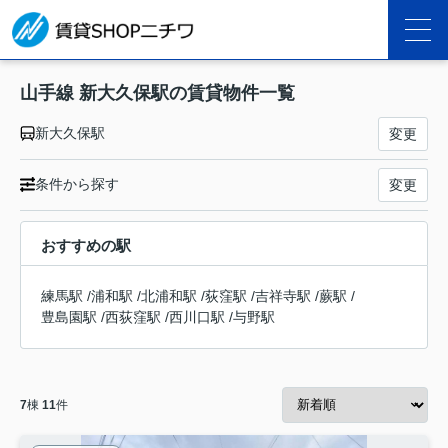
山手線 新大久保駅の賃貸物件一覧
新大久保駅
変更
条件から探す
変更
おすすめの駅
練馬駅
/
浦和駅
/
北浦和駅
/
荻窪駅
/
吉祥寺駅
/
蕨駅
/
豊島園駅
/
西荻窪駅
/
西川口駅
/
与野駅
7
棟
11
件