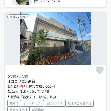
1階 / 26.97㎡ / 1K
賃貸マンション
新宿区北新宿
ミココリエ北新宿
17.2
万円
管理/共益費8,000円
41.12㎡ (1LDK) /築3年 /3階建
山手線「新大久保」駅 徒歩10分
駐輪場
オートロック
宅配ボックス
敷地内ごみ置き場
閑静な住宅地
耐震構造