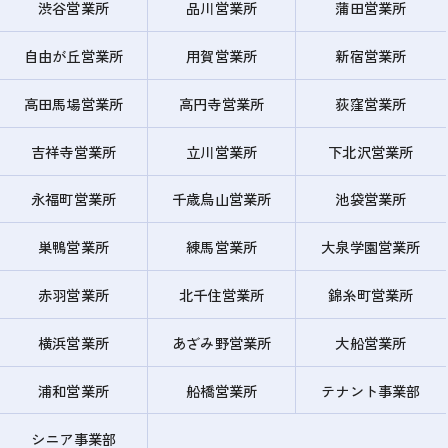
渋谷営業所
品川営業所
蒲田営業所
自由が丘営業所
用賀営業所
新宿営業所
高田馬場営業所
高円寺営業所
荻窪営業所
吉祥寺営業所
立川営業所
下北沢営業所
永福町営業所
千歳烏山営業所
池袋営業所
巣鴨営業所
練馬営業所
大泉学園営業所
赤羽営業所
北千住営業所
錦糸町営業所
横浜営業所
あざみ野営業所
大船営業所
浦和営業所
船橋営業所
テナント事業部
シニア事業部