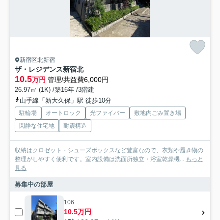
新宿区北新宿
ザ・レジデンス新宿北
10.5
万円
管理/共益費6,000円
26.97㎡ (1K) /築16年 /3階建
山手線「新大久保」駅 徒歩10分
駐輪場
オートロック
光ファイバー
敷地内ごみ置き場
閑静な住宅地
耐震構造
収納はクロゼット・シューズボックスなど豊富なので、衣類や履き物の
整理がしやすく便利です。室内設備は洗面所独立・浴室乾燥機...
もっと
見る
募集中の部屋
106
10.5万円