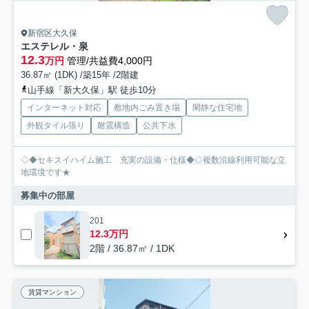
新宿区大久保
エステレル・泉
12.3
万円
管理/共益費4,000円
36.87㎡ (1DK) /築15年 /2階建
山手線「新大久保」駅 徒歩10分
インターネット対応
敷地内ごみ置き場
閑静な住宅地
外観タイル張り
耐震構造
公共下水
◇◆セキスイハイム施工 充実の設備・仕様◆◇複数沿線利用可能な立
地環境です★
募集中の部屋
201
12.3万円
2階 / 36.87㎡ / 1DK
賃貸マンション