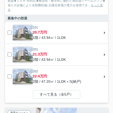
新築★ＺＥＨ-Ｍ対応★耐震性・耐火性に優れた旭化成ヘーベルメゾン★
省エネ設備により光熱費削減♪太陽光発電の電力を使用でき...
もっと見
る
募集中の部屋
101
20.7万円
1階 / 43.94㎡ / 1LDK
201
21.3万円
2階 / 43.94㎡ / 1LDK
202
22.4万円
2階 / 47.20㎡ / 1LDK＋S(納戸)
すべて見る（全5戸）
賃貸マンション