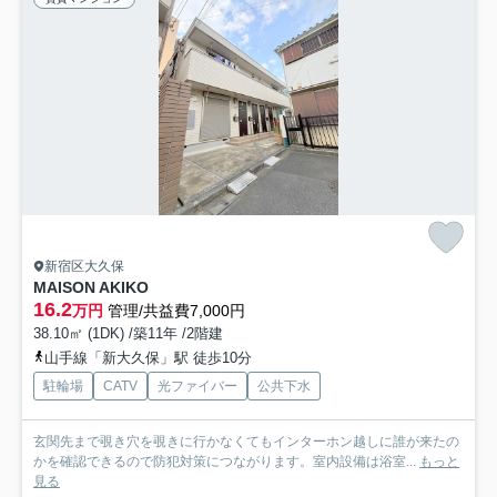
新宿区大久保
MAISON AKIKO
16.2
万円
管理/共益費7,000円
38.10㎡ (1DK) /築11年 /2階建
山手線「新大久保」駅 徒歩10分
駐輪場
CATV
光ファイバー
公共下水
玄関先まで覗き穴を覗きに行かなくてもインターホン越しに誰が来たの
かを確認できるので防犯対策につながります。室内設備は浴室...
もっと
見る