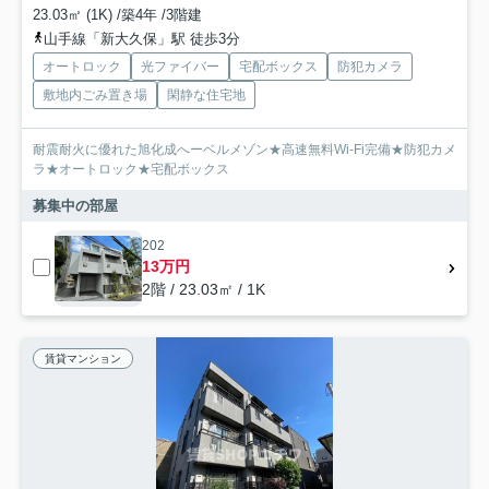
23.03㎡ (1K) /築4年 /3階建
山手線「新大久保」駅 徒歩3分
オートロック
光ファイバー
宅配ボックス
防犯カメラ
敷地内ごみ置き場
閑静な住宅地
耐震耐火に優れた旭化成へーベルメゾン★高速無料Wi-Fi完備★防犯カメ
ラ★オートロック★宅配ボックス
募集中の部屋
202
13万円
2階 / 23.03㎡ / 1K
賃貸マンション