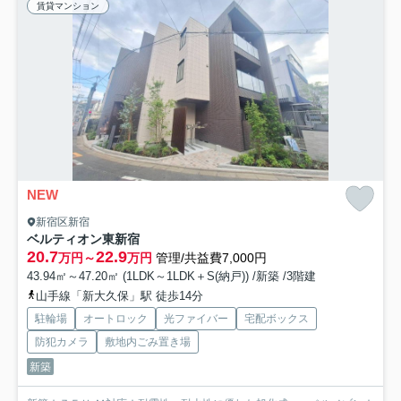
賃貸マンション
NEW
新宿区新宿
ベルティオン東新宿
20.7
22.9
万円～
万円
管理/共益費7,000円
43.94㎡～47.20㎡ (1LDK～1LDK＋S(納戸)) /新築 /3階建
山手線「新大久保」駅 徒歩14分
駐輪場
オートロック
光ファイバー
宅配ボックス
防犯カメラ
敷地内ごみ置き場
新築