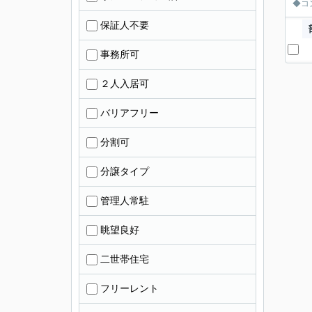
◆コ
保証人不要
事務所可
２人入居可
バリアフリー
分割可
分譲タイプ
管理人常駐
眺望良好
二世帯住宅
フリーレント