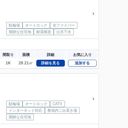
駐輪場
オートロック
光ファイバー
閑静な住宅地
耐震構造
公共下水
間取り
面積
詳細
お気に入り
1K
28.21㎡
詳細を見る
追加する
駐輪場
オートロック
CATV
インターネット対応
敷地内ごみ置き場
閑静な住宅地