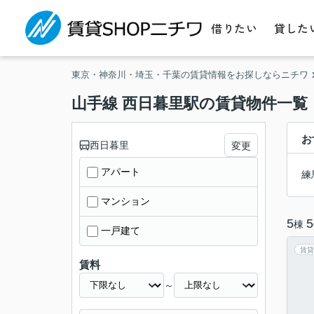
借りたい
貸した
東京・神奈川・埼玉・千葉の賃貸情報をお探しならニチワ
山手線 西日暮里駅の賃貸物件一覧
お
西日暮里
変更
アパート
練
マンション
5
5
棟
一戸建て
賃貸
賃料
～