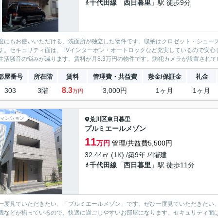
千代田線
「
西日暮里
」駅 徒歩9分
度にもお使いいただける、洗面所が独立した物件です。収納はクロゼット・シュー
す。セキュリティ面は、TVインターホン・オートロックなど充実しているので安心
生活騒音の悩みが減ります。賃料が月8.3万円の物件です。防犯カメラが設置されてい
部屋番号
所在階
賃料
管理費・共益費
敷金/保証金
礼金
8.3
303
3階
3,000円
1ヶ月
1ヶ月
万円
マンション
荒川区
東日暮里
プルミエールメゾン
11
万円
管理/共益費5,500円
32.44㎡ (1K) /築9年 /4階建
千代田線
「
西日暮里
」駅 徒歩11分
一度見ていただきたい、「プルミエールメゾン」です。ぜひ一度見ていただきたい
機などが揃っているので、快適に過ごしやすいお部屋になります。セキュリティ面は