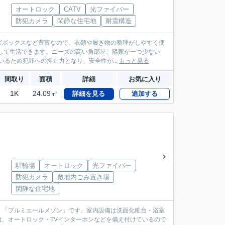
オートロック
CATV
光ファイバー
防犯カメラ
閑静な住宅地
耐震構造
ズボックスなど豊富なので、衣類や履き物の整理がしやすく便
して生活できます。ニーズの高い角部屋、隣家が一つ少ない
るため犯罪への抑止力となり、安全性が...
もっと見る
間取り
面積
詳細
お気に入り
1K
24.09㎡
詳細を見る
追加する
駐輪場
オートロック
光ファイバー
防犯カメラ
敷地内ごみ置き場
閑静な住宅地
、「プルミエールメゾン」です。室内設備は洗面化粧台・浴室
、オートロック・TVインターホンなどを備え付けているので