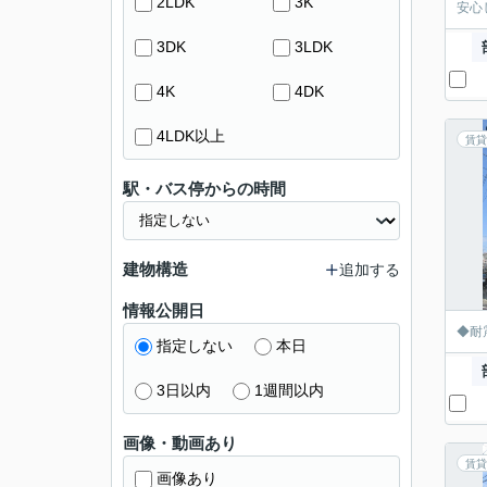
2LDK
3K
安心
3DK
3LDK
4K
4DK
4LDK以上
賃貸
駅・バス停からの時間
建物構造
追加する
情報公開日
◆耐
指定しない
本日
3日以内
1週間以内
画像・動画あり
賃貸
画像あり