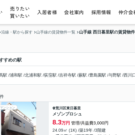
売りたい
い
入居者様
会社案内
採用情報
仲介会
買いたい
山手線 西日暮里駅の賃貸物
沿線・駅から探す
山手線の賃貸物件一覧
すすめの駅
馬駅
/
浦和駅
/
北浦和駅
/
荻窪駅
/
吉祥寺駅
/
蕨駅
/
豊島園駅
/
与野駅
/
西川
件
マンション
荒川区
東日暮里
メゾンプロシュ
8.3
万円
管理/共益費3,000円
24.09㎡ (1K) /築19年 /3階建