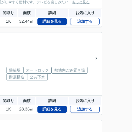
がしやすく便利です。テレビを楽しみたい...
もっと見る
間取り
面積
詳細
お気に入り
1K
32.44㎡
詳細を見る
追加する
駐輪場
オートロック
敷地内ごみ置き場
耐震構造
公共下水
間取り
面積
詳細
お気に入り
1K
28.36㎡
詳細を見る
追加する