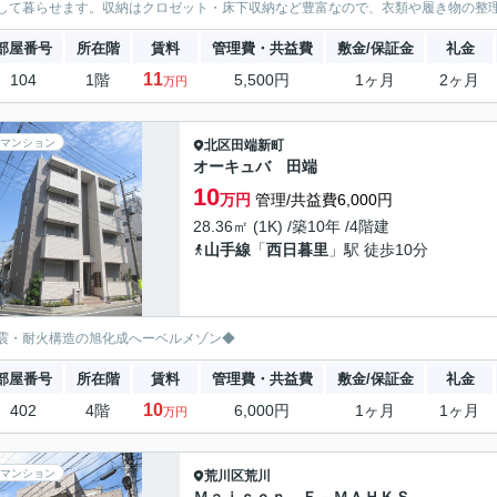
して暮らせます。収納はクロゼット・床下収納など豊富なので、衣類や履き物の整理
部屋番号
所在階
賃料
管理費・共益費
敷金/保証金
礼金
11
104
1階
5,500円
1ヶ月
2ヶ月
万円
マンション
北区
田端新町
オーキュバ 田端
10
万円
管理/共益費6,000円
28.36㎡ (1K) /築10年 /4階建
山手線
「
西日暮里
」駅 徒歩10分
震・耐火構造の旭化成へーベルメゾン◆
部屋番号
所在階
賃料
管理費・共益費
敷金/保証金
礼金
10
402
4階
6,000円
1ヶ月
1ヶ月
万円
マンション
荒川区
荒川