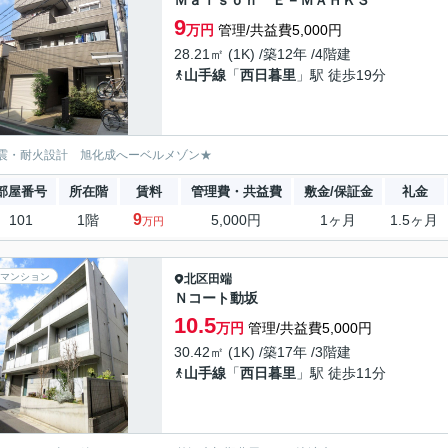
Ｍａｉｓｏｎ Ｅ－ＭＡＨＫＳ
9
万円
管理/共益費5,000円
28.21㎡ (1K) /築12年 /4階建
山手線
「
西日暮里
」駅 徒歩19分
震・耐火設計 旭化成へーベルメゾン★
部屋番号
所在階
賃料
管理費・共益費
敷金/保証金
礼金
9
101
1階
5,000円
1ヶ月
1.5ヶ月
万円
マンション
北区
田端
Ｎコート動坂
10.5
万円
管理/共益費5,000円
30.42㎡ (1K) /築17年 /3階建
山手線
「
西日暮里
」駅 徒歩11分