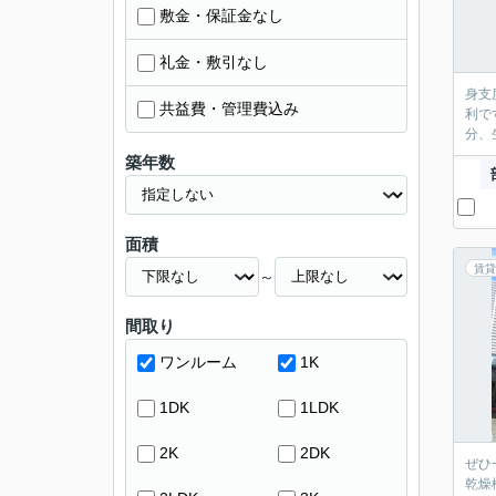
敷金・保証金なし
礼金・敷引なし
身支
共益費・管理費込み
利で
分、
築年数
面積
賃貸
～
間取り
ワンルーム
1K
1DK
1LDK
2K
2DK
ぜひ
乾燥